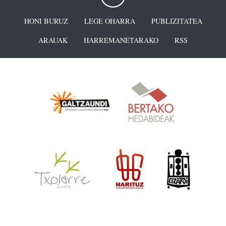
HONI BURUZ
LEGE OHARRA
PUBLIZITATEA
ARAUAK
HARREMANETARAKO
RSS