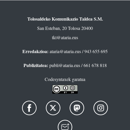
Tolosaldeko Komunikazio Taldea S.M.
San Esteban, 20 Tolosa 20400
tkt@ataria.eus
Erredakzioa:
ataria@ataria.eus
/ 943 655 695
Publizitatea:
publi@ataria.eus
/ 661 678 818
Codesyntaxek garatua