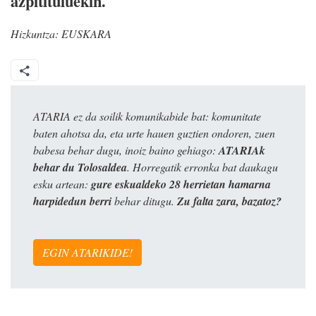
azpitituluekin.
Hizkuntza:
EUSKARA
ATARIA ez da soilik komunikabide bat: komunitate
baten ahotsa da, eta urte hauen guztien ondoren, zuen
babesa behar dugu, inoiz baino gehiago:
ATARIAk
behar du Tolosaldea
. Horregatik erronka bat daukagu
esku artean:
gure eskualdeko 28 herrietan hamarna
harpidedun berri
behar ditugu.
Zu falta zara, bazatoz?
EGIN ATARIKIDE!