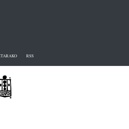
TARAKO
RSS