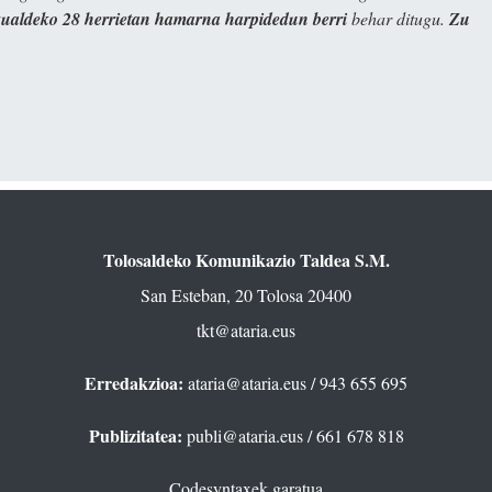
kualdeko 28 herrietan hamarna harpidedun berri
behar ditugu.
Zu
Tolosaldeko Komunikazio Taldea S.M.
San Esteban, 20 Tolosa 20400
tkt@ataria.eus
Erredakzioa:
ataria@ataria.eus
/ 943 655 695
Publizitatea:
publi@ataria.eus
/ 661 678 818
Codesyntaxek garatua