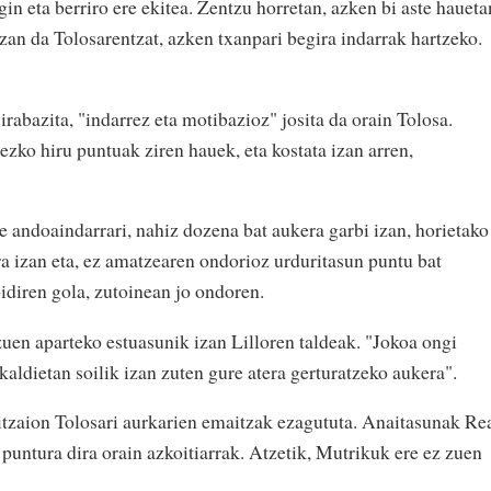
gin eta berriro ere ekitea. Zentzu horretan, azken bi aste haueta
izan da Tolosarentzat, azken txanpari begira indarrak hartzeko.
irabazita, "indarrez eta motibazioz" josita da orain Tolosa.
zko hiru puntuak ziren hauek, eta kostata izan arren,
e andoaindarrari, nahiz dozena bat aukera garbi izan, horietako
ra izan eta, ez amatzearen ondorioz urduritasun puntu bat
oidiren gola, zutoinean jo ondoren.
 zuen aparteko estuasunik izan Lilloren taldeak. "Jokoa ongi
kaldietan soilik izan zuten gure atera gerturatzeko aukera".
zitzaion Tolosari aurkarien emaitzak ezagututa. Anaitasunak Re
puntura dira orain azkoitiarrak. Atzetik, Mutrikuk ere ez zuen