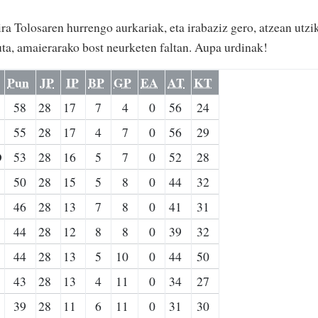
ra Tolosaren hurrengo aurkariak, eta irabaziz gero, atzean utzi
uta, amaierarako bost neurketen faltan. Aupa urdinak!
Pun
JP
IP
BP
GP
EA
AT
KT
58
28
17
7
4
0
56
24
55
28
17
4
7
0
56
29
D
53
28
16
5
7
0
52
28
50
28
15
5
8
0
44
32
46
28
13
7
8
0
41
31
44
28
12
8
8
0
39
32
44
28
13
5
10
0
44
50
43
28
13
4
11
0
34
27
39
28
11
6
11
0
31
30