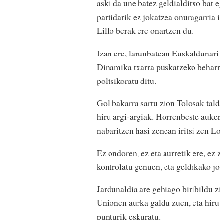
aski da une batez geldialditxo bat e
partidarik ez jokatzea onuragarria 
Lillo berak ere onartzen du.
Izan ere, larunbatean Euskaldunari 
Dinamika txarra puskatzeko beharre
poltsikoratu ditu.
Gol bakarra sartu zion Tolosak tald
hiru argi-argiak. Horrenbeste auke
nabaritzen hasi zenean iritsi zen L
Ez ondoren, ez eta aurretik ere, ez
kontrolatu genuen, eta geldikako jo
Jardunaldia are gehiago biribildu 
Unionen aurka galdu zuen, eta hiru 
punturik eskuratu.