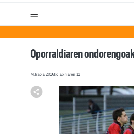
Oporraldiaren ondorengoa
M.Iraola
2016ko apirilaren 11