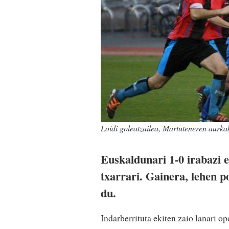
Loidi goleatzailea, Martuteneren aurka
Euskaldunari 1-0 irabazi 
txarrari. Gainera, lehen p
du.
Indarberrituta ekiten zaio lanari o