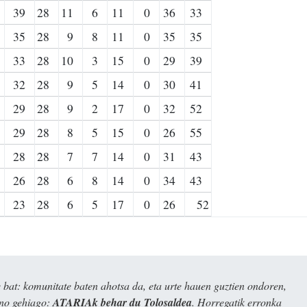
39
28
11
6
11
0
36
33
35
28
9
8
11
0
35
35
33
28
10
3
15
0
29
39
32
28
9
5
14
0
30
41
29
28
9
2
17
0
32
52
29
28
8
5
15
0
26
55
28
28
7
7
14
0
31
43
26
28
6
8
14
0
34
43
23
28
6
5
17
0
26
52
bat: komunitate baten ahotsa da, eta urte hauen guztien ondoren,
ino gehiago:
ATARIAk behar du Tolosaldea
. Horregatik erronka