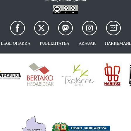
LEGE OHARRA
PUBLIZITATEA
ARAUAK
HARREMANE