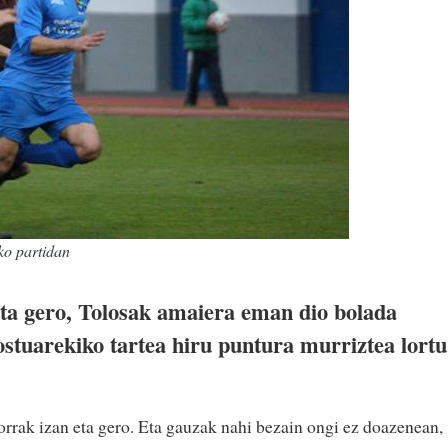
ko partidan
eta gero, Tolosak amaiera eman dio bolada
ostuarekiko tartea hiru puntura murriztea lortu
porrak izan eta gero. Eta gauzak nahi bezain ongi ez doazenean,