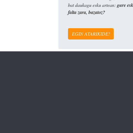
bat daukagu esku artean:
gure es
falta zara, bazatoz?
EGIN ATARIKIDE!