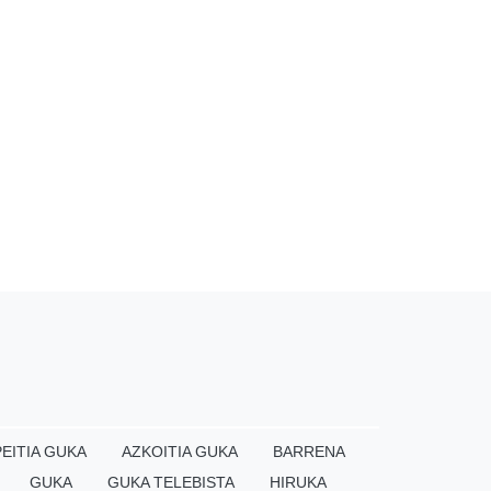
EITIA GUKA
AZKOITIA GUKA
BARRENA
GUKA
GUKA TELEBISTA
HIRUKA