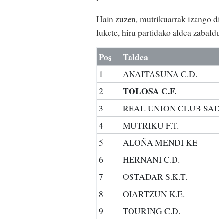
Hain zuzen, mutrikuarrak izango di
lukete, hiru partidako aldea zabald
Pos
Taldea
1
ANAITASUNA C.D.
TOLOSA C.F.
2
3
REAL UNION CLUB SA
4
MUTRIKU F.T.
5
ALOÑA MENDI KE
6
HERNANI C.D.
7
OSTADAR S.K.T.
8
OIARTZUN K.E.
9
TOURING C.D.