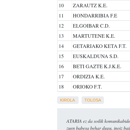
10
ZARAUTZ K.E.
11
HONDARRIBIA F.E
12
ELGOIBAR C.D.
13
MARTUTENE K.E.
14
GETARIAKO KETA F.T.
15
EUSKALDUNA S.D.
16
BETI GAZTE K.J.K.E.
17
ORDIZIA K.E.
18
ORIOKO F.T.
KIROLA
TOLOSA
ATARIA ez da soilik komunikabide 
zuen babesa behar dugu, inoiz ba