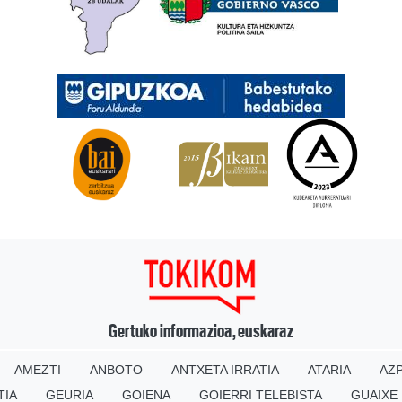
Gertuko informazioa, euskaraz
AMEZTI
ANBOTO
ANTXETA IRRATIA
ATARIA
AZP
TIA
GEURIA
GOIENA
GOIERRI TELEBISTA
GUAIXE