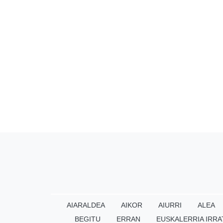
AIARALDEA
AIKOR
AIURRI
ALEA
BEGITU
ERRAN
EUSKALERRIA IRRA