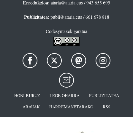
Erredakzioa:
ataria@ataria.eus
/ 943 655 695
Publizitatea:
publi@ataria.eus
/ 661 678 818
Codesyntaxek garatua
HONI BURUZ
LEGE OHARRA
PUBLIZITATEA
ARAUAK
HARREMANETARAKO
RSS