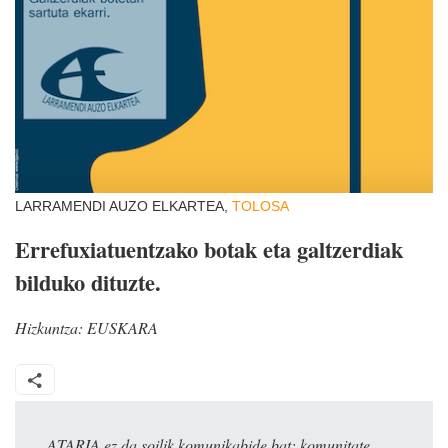
LARRAMENDI AUZO ELKARTEA,
TOLOSA
Errefuxiatuentzako botak eta galtzerdiak
bilduko dituzte.
Hizkuntza:
EUSKARA
ATARIA ez da soilik komunikabide bat: komunitate