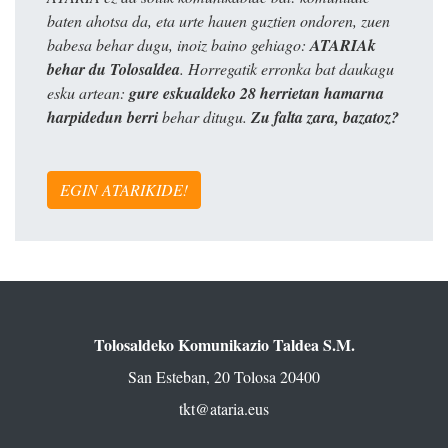
baten ahotsa da, eta urte hauen guztien ondoren, zuen
babesa behar dugu, inoiz baino gehiago:
ATARIAk
behar du Tolosaldea
. Horregatik erronka bat daukagu
esku artean:
gure eskualdeko 28 herrietan hamarna
harpidedun berri
behar ditugu.
Zu falta zara, bazatoz?
EGIN ATARIKIDE!
Tolosaldeko Komunikazio Taldea S.M.
San Esteban, 20 Tolosa 20400
tkt@ataria.eus