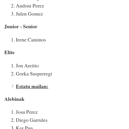
Andoni Perez
Julen Gomez
Junior - Senior
Irene Caminos
Elite
Jon Areitio
Gorka Susperregi
Estatu mailan:
Alebinak
Josu Perez
Diego Garrules
Ker Pun