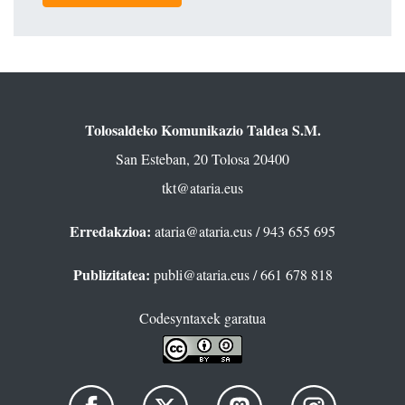
Tolosaldeko Komunikazio Taldea S.M.
San Esteban, 20 Tolosa 20400
tkt@ataria.eus
Erredakzioa:
ataria@ataria.eus
/ 943 655 695
Publizitatea:
publi@ataria.eus
/ 661 678 818
Codesyntaxek garatua