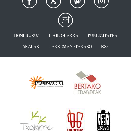
HONI BURUZ
LEGE OHARRA
PUBLIZITATEA
ARAUAK
HARREMANETARAKO
RSS