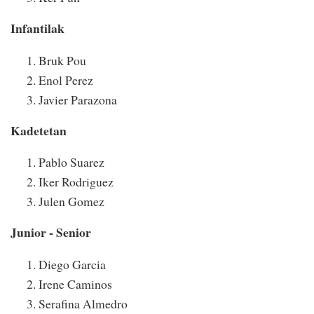
Infantilak
Bruk Pou
Enol Perez
Javier Parazona
Kadetetan
Pablo Suarez
Iker Rodriguez
Julen Gomez
Junior - Senior
Diego Garcia
Irene Caminos
Serafina Almedro