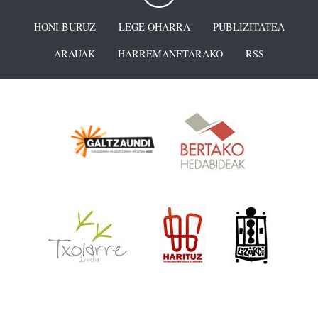
HONI BURUZ
LEGE OHARRA
PUBLIZITATEA
ARAUAK
HARREMANETARAKO
RSS