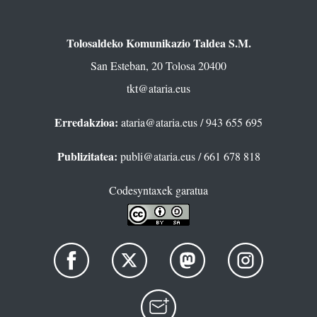
Tolosaldeko Komunikazio Taldea S.M.
San Esteban, 20 Tolosa 20400
tkt@ataria.eus
Erredakzioa:
ataria@ataria.eus
/ 943 655 695
Publizitatea:
publi@ataria.eus
/ 661 678 818
Codesyntaxek garatua