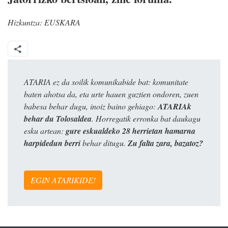
Hizkuntza:
EUSKARA
ATARIA ez da soilik komunikabide bat: komunitate
baten ahotsa da, eta urte hauen guztien ondoren, zuen
babesa behar dugu, inoiz baino gehiago:
ATARIAk
behar du Tolosaldea
. Horregatik erronka bat daukagu
esku artean:
gure eskualdeko 28 herrietan hamarna
harpidedun berri
behar ditugu.
Zu falta zara, bazatoz?
EGIN ATARIKIDE!