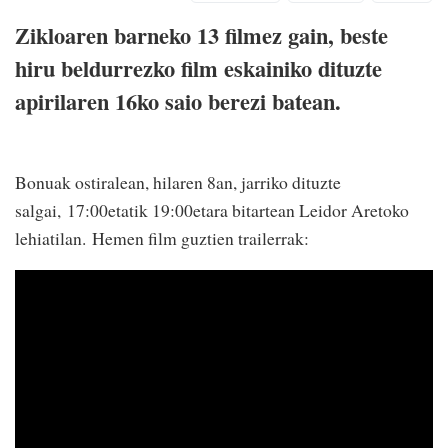
Zikloaren barneko 13 filmez gain, beste
hiru beldurrezko film eskainiko dituzte
apirilaren 16ko saio berezi batean.
Bonuak ostiralean, hilaren 8an, jarriko dituzte
salgai, 17:00etatik 19:00etara bitartean Leidor Aretoko
lehiatilan. Hemen film guztien trailerrak: