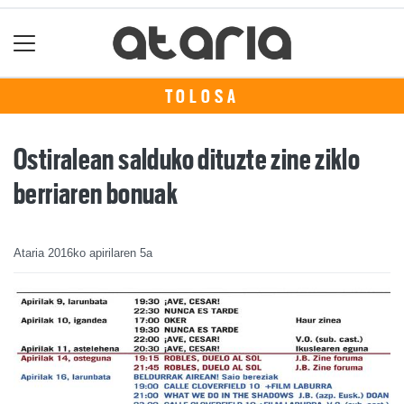
TOLOSA
Ostiralean salduko dituzte zine ziklo
berriaren bonuak
Ataria
2016ko apirilaren 5a