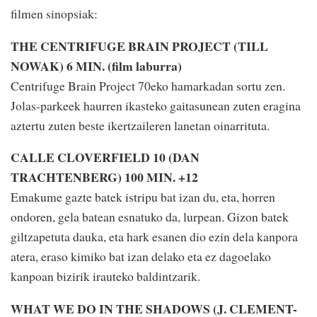
filmen sinopsiak:
THE CENTRIFUGE BRAIN PROJECT (TILL
NOWAK) 6 MIN. (film laburra)
Centrifuge Brain Project 70eko hamarkadan sortu zen.
Jolas-parkeek haurren ikasteko gaitasunean zuten eragina
aztertu zuten beste ikertzaileren lanetan oinarrituta.
CALLE CLOVERFIELD 10 (DAN
TRACHTENBERG) 100 MIN. +12
Emakume gazte batek istripu bat izan du, eta, horren
ondoren, gela batean esnatuko da, lurpean. Gizon batek
giltzapetuta dauka, eta hark esanen dio ezin dela kanpora
atera, eraso kimiko bat izan delako eta ez dagoelako
kanpoan bizirik irauteko baldintzarik.
WHAT WE DO IN THE SHADOWS (J. CLEMENT-