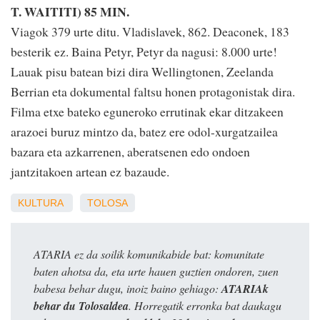
T. WAITITI) 85 MIN.
Viagok 379 urte ditu. Vladislavek, 862. Deaconek, 183
besterik ez. Baina Petyr, Petyr da nagusi: 8.000 urte!
Lauak pisu batean bizi dira Wellingtonen, Zeelanda
Berrian eta dokumental faltsu honen protagonistak dira.
Filma etxe bateko eguneroko errutinak ekar ditzakeen
arazoei buruz mintzo da, batez ere odol-xurgatzailea
bazara eta azkarrenen, aberatsenen edo ondoen
jantzitakoen artean ez bazaude.
KULTURA
TOLOSA
ATARIA ez da soilik komunikabide bat: komunitate
baten ahotsa da, eta urte hauen guztien ondoren, zuen
babesa behar dugu, inoiz baino gehiago:
ATARIAk
behar du Tolosaldea
. Horregatik erronka bat daukagu