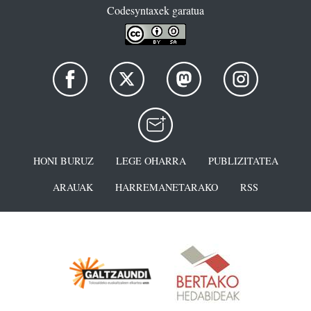
Codesyntaxek garatua
HONI BURUZ
LEGE OHARRA
PUBLIZITATEA
ARAUAK
HARREMANETARAKO
RSS