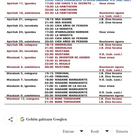
Gehitu gaitzazu Googlen
Entzun
Itzuli
Erraztu