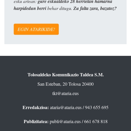
esku artean:
gure eskualdeko 28 herrietan hamarna
harpidedun berri
behar ditugu.
Zu falta zara, bazatoz?
EGIN ATARIKIDE!
Tolosaldeko Komunikazio Taldea S.M.
San Esteban, 20 Tolosa 20400
tkt@ataria.eus
Erredakzioa:
ataria@ataria.eus
/ 943 655 695
Publizitatea:
publi@ataria.eus
/ 661 678 818