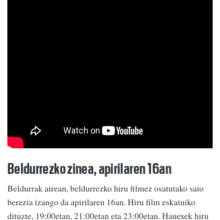
Beldurrezko zinea, apirilaren 16an
Beldurrak airean, beldurrezko hiru filmez osatutako saio
berezia izango da apirilaren 16an. Hiru film eskainiko
dituzte, 19:00etan, 21:00etan eta 23:00etan. Hauexek hiru