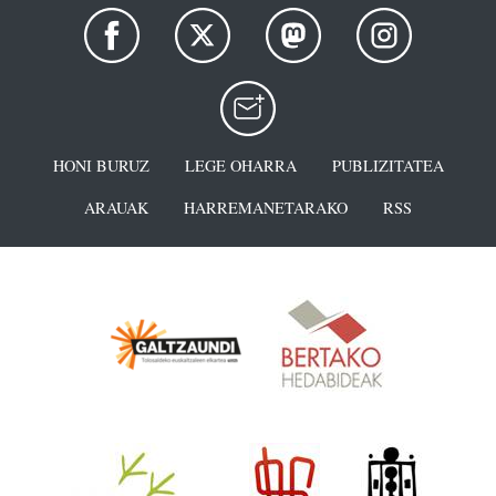
HONI BURUZ
LEGE OHARRA
PUBLIZITATEA
ARAUAK
HARREMANETARAKO
RSS