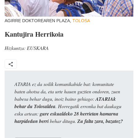
AGIRRE DOKTOREAREN PLAZA,
TOLOSA
Kantujira Herrikoia
Hizkuntza:
EUSKARA
ATARIA ez da soilik komunikabide bat: komunitate
baten ahotsa da, eta urte hauen guztien ondoren, zuen
babesa behar dugu, inoiz baino gehiago:
ATARIAk
behar du Tolosaldea
. Horregatik erronka bat daukagu
esku artean:
gure eskualdeko 28 herrietan hamarna
harpidedun berri
behar ditugu.
Zu falta zara, bazatoz?