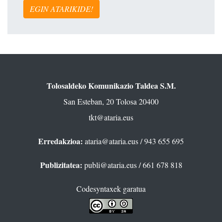
EGIN ATARIKIDE!
Tolosaldeko Komunikazio Taldea S.M.
San Esteban, 20 Tolosa 20400
tkt@ataria.eus
Erredakzioa:
ataria@ataria.eus
/ 943 655 695
Publizitatea:
publi@ataria.eus
/ 661 678 818
Codesyntaxek garatua