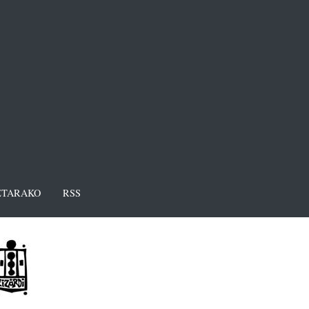
TARAKO
RSS