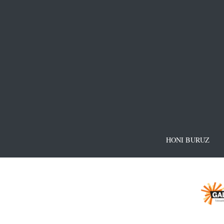
HONI BURUZ