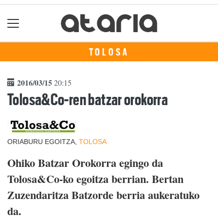
TOLOSA
2016/03/15
20:15
Tolosa&Co-ren batzar orokorra
ORIABURU EGOITZA,
TOLOSA
Ohiko Batzar Orokorra egingo da
Tolosa&Co-ko egoitza berrian. Bertan
Zuzendaritza Batzorde berria aukeratuko
da.