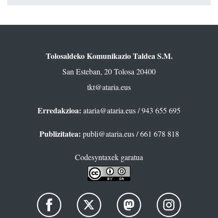
Tolosaldeko Komunikazio Taldea S.M.
San Esteban, 20 Tolosa 20400
tkt@ataria.eus
Erredakzioa:
ataria@ataria.eus
/ 943 655 695
Publizitatea:
publi@ataria.eus
/ 661 678 818
Codesyntaxek garatua