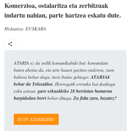
Komerzioa, ostalaritza eta zerbitzuak
indartu nahian, parte hartzea eskatu dute.
Hizkuntza:
EUSKARA
ATARIA ez da soilik komunikabide bat: komunitate
baten ahotsa da, eta urte hauen guztien ondoren, zuen
babesa behar dugu, inoiz baino gehiago:
ATARIAk
behar du Tolosaldea
. Horregatik erronka bat daukagu
esku artean:
gure eskualdeko 28 herrietan hamarna
harpidedun berri
behar ditugu.
Zu falta zara, bazatoz?
EGIN ATARIKIDE!