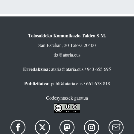
Tolosaldeko Komunikazio Taldea S.M.
San Esteban, 20 Tolosa 20400
tkt@ataria.eus
Erredakzioa:
ataria@ataria.eus
/ 943 655 695
Publizitatea:
publi@ataria.eus
/ 661 678 818
Codesyntaxek garatua