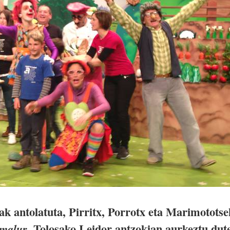
k antolatuta, Pirritx, Porrotx eta Marimototse
, Tolosako Leidor antzokian aurkeztu dut
malur