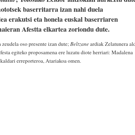
totsek baserritarra izan nahi duela
dea erakutsi eta honela euskal baserriaren
maieran Afestta elkartea zoriondu dute.
 zeudela oso presente izan dute;
Beltzane
ardiak Zelatunera al
 festa egiteko proposamena ere luzatu diote herriari: Madalena
ukaldari erreporteroa, Atariakoa omen.