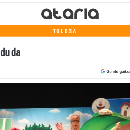
TOLOSA
ldu da
Gehitu gaitz