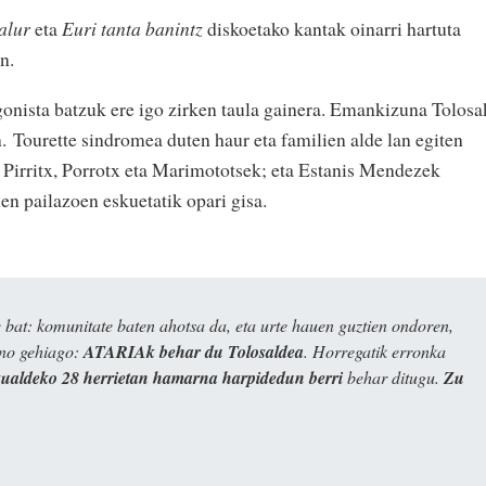
alur
eta
Euri tanta banintz
diskoetako kantak oinarri hartuta
en.
gonista batzuk ere igo zirken taula gainera. Emankizuna Tolosa
n.
Tourette sindromea duten haur eta familien alde lan egiten
n Pirritx, Porrotx eta Marimototsek; eta Estanis Mendezek
uen pailazoen eskuetatik opari gisa.
bat: komunitate baten ahotsa da, eta urte hauen guztien ondoren,
ino gehiago:
ATARIAk behar du Tolosaldea
. Horregatik erronka
kualdeko 28 herrietan hamarna harpidedun berri
behar ditugu.
Zu