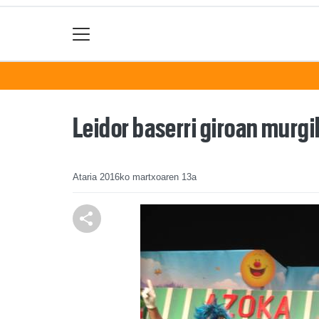
Leidor baserri giroan murgi
Ataria
2016ko martxoaren 13a