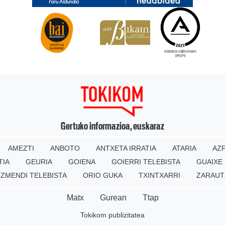
Gertuko informazioa, euskaraz
AMEZTI
ANBOTO
ANTXETA IRRATIA
ATARIA
AZP
TIA
GEURIA
GOIENA
GOIERRI TELEBISTA
GUAIXE
IZMENDI TELEBISTA
ORIO GUKA
TXINTXARRI
ZARAUT
Matx
Gurean
Ttap
Tokikom publizitatea