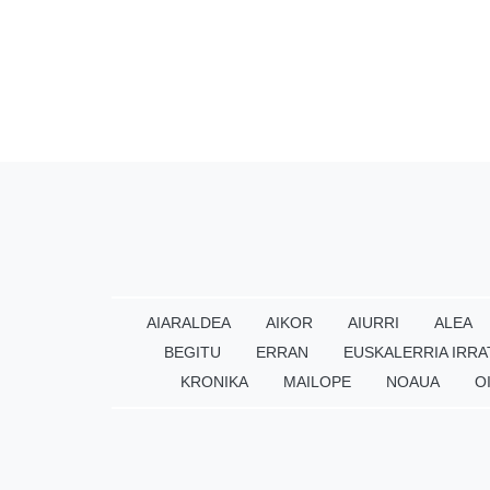
AIARALDEA
AIKOR
AIURRI
ALEA
BEGITU
ERRAN
EUSKALERRIA IRRA
KRONIKA
MAILOPE
NOAUA
O