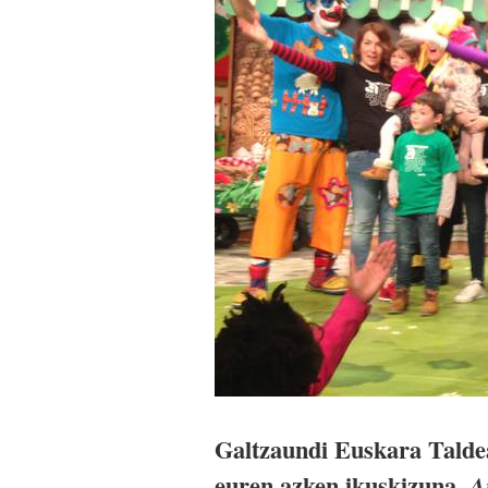
Galtzaundi Euskara Taldea
euren azken ikuskizuna,
A