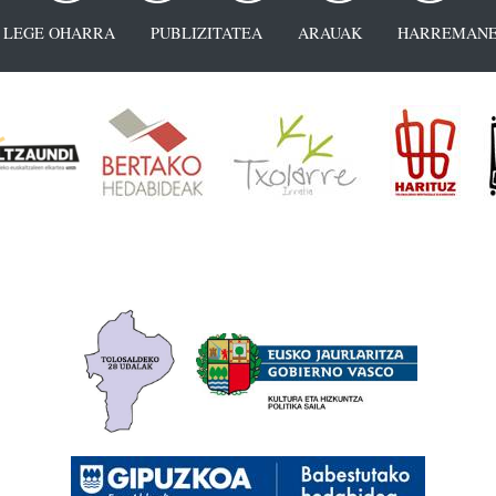
LEGE OHARRA
PUBLIZITATEA
ARAUAK
HARREMANE