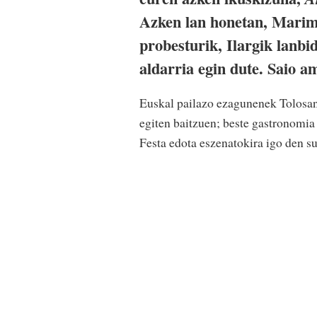
Azken lan honetan, Marimo
probesturik, Ilargik lanbi
aldarria egin dute. Saio a
Euskal pailazo ezagunenek Tolosan
egiten baitzuen; beste gastronomia
Festa edota eszenatokira igo den s