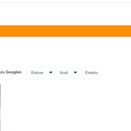
azu Googlen
Entzun
Itzuli
Erraztu