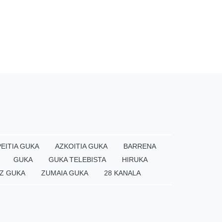
EITIA GUKA
AZKOITIA GUKA
BARRENA
GUKA
GUKA TELEBISTA
HIRUKA
Z GUKA
ZUMAIA GUKA
28 KANALA