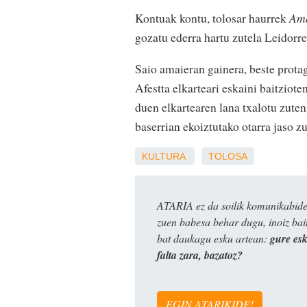
Kontuak kontu, tolosar haurrek
Am
gozatu ederra hartu zutela Leidorr
Saio amaieran gainera, beste prota
Afestta elkarteari eskaini baitziote
duen elkartearen lana txalotu zute
baserrian ekoiztutako otarra jaso z
KULTURA
TOLOSA
ATARIA ez da soilik komunikabide 
zuen babesa behar dugu, inoiz ba
bat daukagu esku artean:
gure es
falta zara, bazatoz?
EGIN ATARIKIDE!