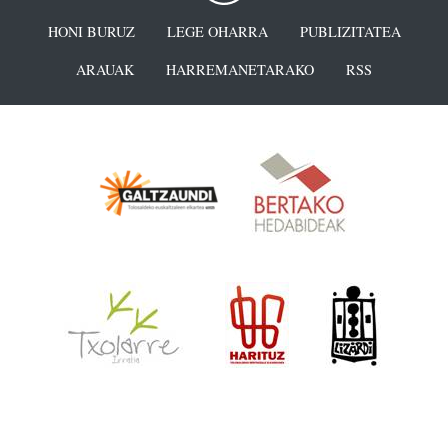
HONI BURUZ
LEGE OHARRA
PUBLIZITATEA
ARAUAK
HARREMANETARAKO
RSS