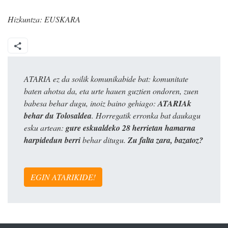
Hizkuntza:
EUSKARA
ATARIA ez da soilik komunikabide bat: komunitate
baten ahotsa da, eta urte hauen guztien ondoren, zuen
babesa behar dugu, inoiz baino gehiago:
ATARIAk
behar du Tolosaldea
. Horregatik erronka bat daukagu
esku artean:
gure eskualdeko 28 herrietan hamarna
harpidedun berri
behar ditugu.
Zu falta zara, bazatoz?
EGIN ATARIKIDE!