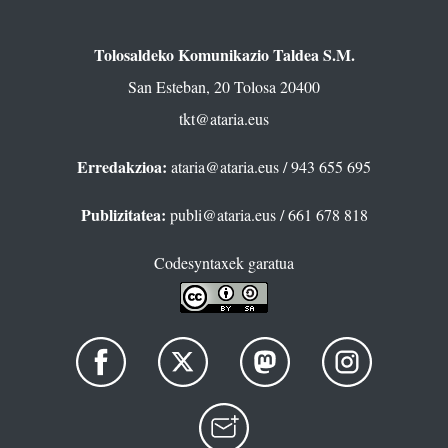
Tolosaldeko Komunikazio Taldea S.M.
San Esteban, 20 Tolosa 20400
tkt@ataria.eus
Erredakzioa:
ataria@ataria.eus
/ 943 655 695
Publizitatea:
publi@ataria.eus
/ 661 678 818
Codesyntaxek garatua