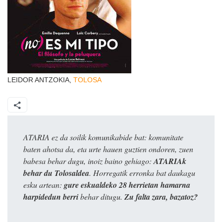
LEIDOR ANTZOKIA,
TOLOSA
ATARIA ez da soilik komunikabide bat: komunitate
baten ahotsa da, eta urte hauen guztien ondoren, zuen
babesa behar dugu, inoiz baino gehiago:
ATARIAk
behar du Tolosaldea
. Horregatik erronka bat daukagu
esku artean:
gure eskualdeko 28 herrietan hamarna
harpidedun berri
behar ditugu.
Zu falta zara, bazatoz?