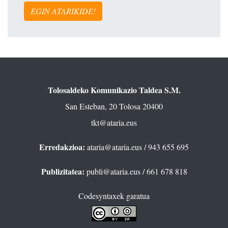
EGIN ATARIKIDE!
Tolosaldeko Komunikazio Taldea S.M.
San Esteban, 20 Tolosa 20400
tkt@ataria.eus
Erredakzioa:
ataria@ataria.eus
/ 943 655 695
Publizitatea:
publi@ataria.eus
/ 661 678 818
Codesyntaxek garatua