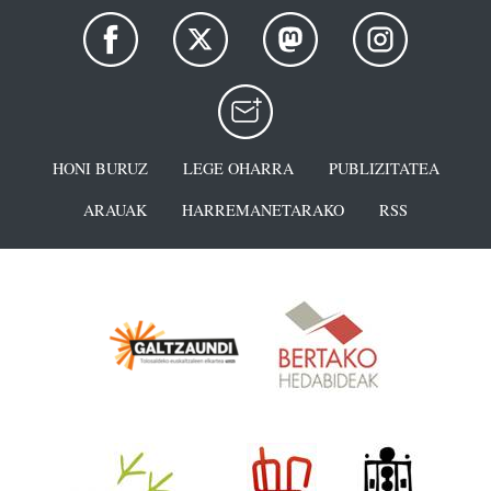
HONI BURUZ
LEGE OHARRA
PUBLIZITATEA
ARAUAK
HARREMANETARAKO
RSS