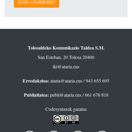
EGIN ATARIKIDE!
Tolosaldeko Komunikazio Taldea S.M.
San Esteban, 20 Tolosa 20400
tkt@ataria.eus
Erredakzioa:
ataria@ataria.eus
/ 943 655 695
Publizitatea:
publi@ataria.eus
/ 661 678 818
Codesyntaxek garatua