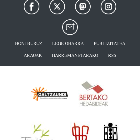
HONI BURUZ
LEGE OHARRA
PUBLIZITATEA
ARAUAK
HARREMANETARAKO
RSS