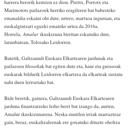
harrera berorik kentzen ez dion. Pirritx, Porrotx eta
Marimotots pailazoek herriko eragileren bat babesteko
emanaldia eskaini ohi dute, urtero, martxoa inguruan, eta
euskalgintzari eguzki emateko urtea da 2016a.
Horrela,
Amalur
ikuskizuna birritan eskainiko dute,
larunbatean, Tolosako Leidorren.
Batetik, Galtzaundi Euskara Elkartearen jardunak eta
pailazoen filosofiak bat egiten dute eta, haur eta gurasoak
euskarak bildurik Leidorren elkartzea da elkarteak sustatu
nahi duen lerroetako bat.
Bide beretik, gainera, Galtzaundi Euskara Elkartearen
jarduna finantzatzeko leiho berri bat izango da, aurten,
Amalur ikuskizunarena. Neska-mutilen irriak marrazteaz
gain, beraz, euskaltzaleenak ere goxatuko dituzte oholtza