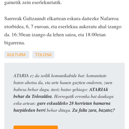
gainetik zein eserlekuetatik.
Sarrerak Galtzaundi elkartean eskura daitezke Nafarroa
etorbidea, 6, 7 euroan, eta eserlekua aukeratu ahal izango
da. 16:30ean izango da lehen saioa, eta 18:00etan
bigarrena.
KULTURA
TOLOSA
ATARIA ez da soilik komunikabide bat: komunitate
baten ahotsa da, eta urte hauen guztien ondoren, zuen
babesa behar dugu, inoiz baino gehiago:
ATARIAk
behar du Tolosaldea
. Horregatik erronka bat daukagu
esku artean:
gure eskualdeko 28 herrietan hamarna
harpidedun berri
behar ditugu.
Zu falta zara, bazatoz?