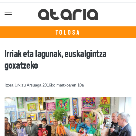
TOLOSA
Irriak eta lagunak, euskalgintza
goxatzeko
Itzea Urkizu Arsuaga
2016ko martxoaren 10a