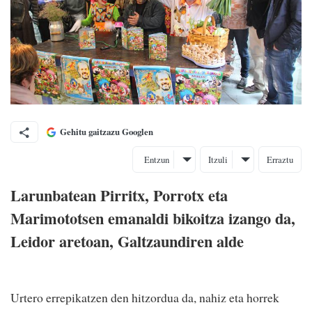
Gehitu gaitzazu Googlen
Entzun
Itzuli
Erraztu
Larunbatean Pirritx, Porrotx eta
Marimototsen emanaldi bikoitza izango da,
Leidor aretoan, Galtzaundiren alde
Urtero errepikatzen den hitzordua da, nahiz eta horrek