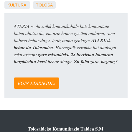
KULTURA
TOLOSA
ATARIA ez da soilik komunikabide bat: komunitate
baten ahotsa da, eta urte hauen guztien ondoren, zuen
babesa behar dugu, inoiz baino gehiago:
ATARIAk
behar du Tolosaldea
. Horregatik erronka bat daukagu
esku artean:
gure eskualdeko 28 herrietan hamarna
harpidedun berri
behar ditugu.
Zu falta zara, bazatoz?
EGIN ATARIKIDE!
Tolosaldeko Komunikazio Taldea S.M.