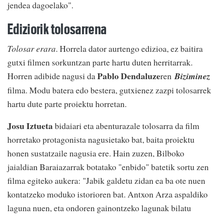
jendea dagoelako".
Ediziorik tolosarrena
Tolosar erara
. Horrela dator aurtengo edizioa, ez baitira
gutxi filmen sorkuntzan parte hartu duten herritarrak.
Pablo Dendaluze
Horren adibide nagusi da
ren
Biziminez
filma. Modu batera edo bestera, gutxienez zazpi tolosarrek
hartu dute parte proiektu horretan.
Josu Iztueta
bidaiari eta abenturazale tolosarra da film
horretako protagonista nagusietako bat, baita proiektu
honen sustatzaile nagusia ere. Hain zuzen, Bilboko
jaialdian Baraiazarrak botatako "enbido" batetik sortu zen
filma egiteko aukera: "Jabik galdetu zidan ea ba ote nuen
kontatzeko moduko istorioren bat. Antxon Arza aspaldiko
laguna nuen, eta ondoren gainontzeko lagunak bilatu