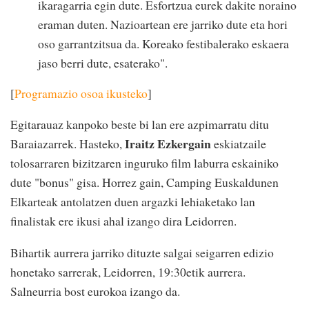
ikaragarria egin dute. Esfortzua eurek dakite noraino
eraman duten. Nazioartean ere jarriko dute eta hori
oso garrantzitsua da. Koreako festibalerako eskaera
jaso berri dute, esaterako".
[
Programazio osoa ikusteko
]
Egitarauaz kanpoko beste bi lan ere azpimarratu ditu
Iraitz Ezkergain
Baraiazarrek. Hasteko,
eskiatzaile
tolosarraren bizitzaren inguruko film laburra eskainiko
dute "bonus" gisa. Horrez gain, Camping Euskaldunen
Elkarteak antolatzen duen argazki lehiaketako lan
finalistak ere ikusi ahal izango dira Leidorren.
Bihartik aurrera jarriko dituzte salgai seigarren edizio
honetako sarrerak, Leidorren, 19:30etik aurrera.
Salneurria bost eurokoa izango da.