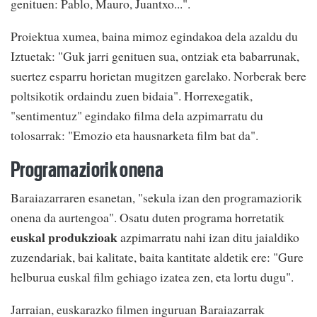
genituen: Pablo, Mauro, Juantxo...".
Proiektua xumea, baina mimoz egindakoa dela azaldu du
Iztuetak: "Guk jarri genituen sua, ontziak eta babarrunak,
suertez esparru horietan mugitzen garelako. Norberak bere
poltsikotik ordaindu zuen bidaia". Horrexegatik,
"sentimentuz" egindako filma dela azpimarratu du
tolosarrak: "Emozio eta hausnarketa film bat da".
Programaziorik onena
Baraiazarraren esanetan, "sekula izan den programaziorik
onena da aurtengoa". Osatu duten programa horretatik
euskal produkzioak
azpimarratu nahi izan ditu jaialdiko
zuzendariak, bai kalitate, baita kantitate aldetik ere: "Gure
helburua euskal film gehiago izatea zen, eta lortu dugu".
Jarraian, euskarazko filmen inguruan Baraiazarrak