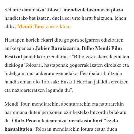
mendizaletasunaren plaza
Sei urte daramatza Tolosak
handietako bat izaten, duela sei urte hartu baitzuen, lehen
Mendi Tour
aldiz,
zine zikloa
.
Hastapen horiek ekarri ditu gogora seigarren edizioaren
Jabier Baraiazarra, Bilbo Mendi Film
aurkezpenean
Festival
jaialdiko zuzendariak: "Bihotzez eskerrak ematen
dizkiogu Tolosari, hastapenak gogorrak izaten direlako eta
bidelgaun ona aukeratu genuelako. Festibalari bultzada
handia eman dio Tolosak: Euskal Herrian jaialdia errotzen
eta nazioarteratzen lagundu du".
Mendi Tour, mendiarekin, abenturarekin eta naturarekin
harremana duten pertsonen ezinbesteko hitzordu bilakatu
Olatz Peon
arrakasta hori "ez da
da.
alkatearentzat
kasualitatea
, Tolosan mendiarekin lotura estua duen