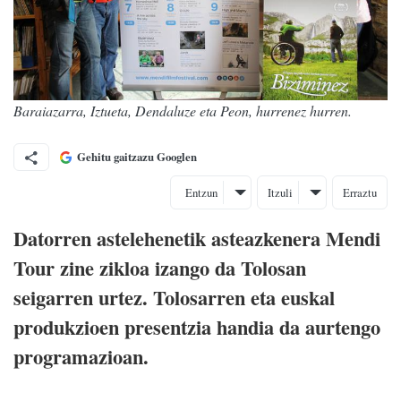
Baraiazarra, Iztueta, Dendaluze eta Peon, hurrenez hurren.
Gehitu gaitzazu Googlen
Entzun
Itzuli
Erraztu
Datorren astelehenetik asteazkenera Mendi
Tour zine zikloa izango da Tolosan
seigarren urtez. Tolosarren eta euskal
produkzioen presentzia handia da aurtengo
programazioan.