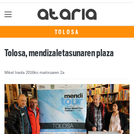
TOLOSA
Tolosa, mendizaletasunaren plaza
Mikel Iraola
2016ko martxoaren 2a