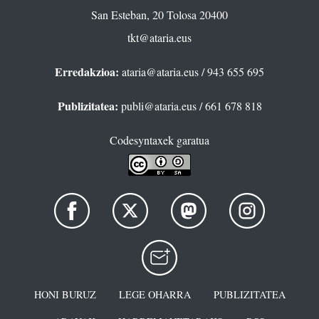
San Esteban, 20 Tolosa 20400
tkt@ataria.eus
Erredakzioa:
ataria@ataria.eus
/ 943 655 695
Publizitatea:
publi@ataria.eus
/ 661 678 818
Codesyntaxek garatua
HONI BURUZ
LEGE OHARRA
PUBLIZITATEA