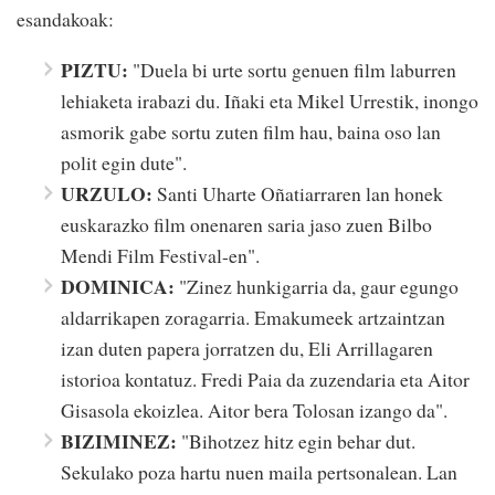
esandakoak:
PIZTU:
"Duela bi urte sortu genuen film laburren
lehiaketa irabazi du. Iñaki eta Mikel Urrestik, inongo
asmorik gabe sortu zuten film hau, baina oso lan
polit egin dute".
URZULO:
Santi Uharte Oñatiarraren lan honek
euskarazko film onenaren saria jaso zuen Bilbo
Mendi Film Festival-en".
DOMINICA:
"Zinez hunkigarria da, gaur egungo
aldarrikapen zoragarria. Emakumeek artzaintzan
izan duten papera jorratzen du, Eli Arrillagaren
istorioa kontatuz. Fredi Paia da zuzendaria eta Aitor
Gisasola ekoizlea. Aitor bera Tolosan izango da".
BIZIMINEZ:
"Bihotzez hitz egin behar dut.
Sekulako poza hartu nuen maila pertsonalean. Lan