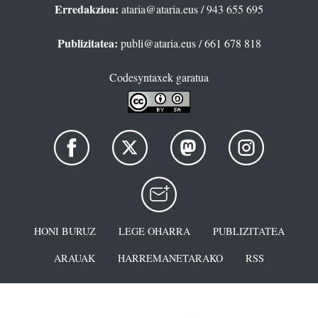
Erredakzioa:
ataria@ataria.eus
/ 943 655 695
Publizitatea:
publi@ataria.eus
/ 661 678 818
Codesyntaxek garatua
HONI BURUZ
LEGE OHARRA
PUBLIZITATEA
ARAUAK
HARREMANETARAKO
RSS