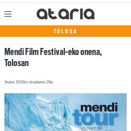
TOLOSA
Mendi Film Festival-eko onena,
Tolosan
Ataria
2016ko otsailaren 29a