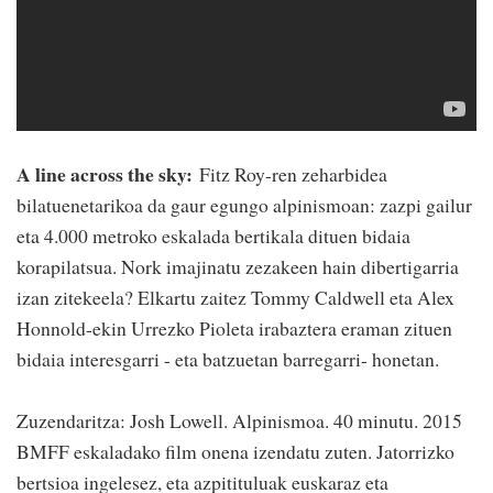
A line across the sky:
Fitz Roy-ren zeharbidea
bilatuenetarikoa da gaur egungo alpinismoan: zazpi gailur
eta 4.000 metroko eskalada bertikala dituen bidaia
korapilatsua. Nork imajinatu zezakeen hain dibertigarria
izan zitekeela? Elkartu zaitez Tommy Caldwell eta Alex
Honnold-ekin Urrezko Pioleta irabaztera eraman zituen
bidaia interesgarri - eta batzuetan barregarri- honetan.
Zuzendaritza: Josh Lowell. Alpinismoa. 40 minutu. 2015
BMFF eskaladako film onena izendatu zuten. Jatorrizko
bertsioa ingelesez, eta azpitituluak euskaraz eta