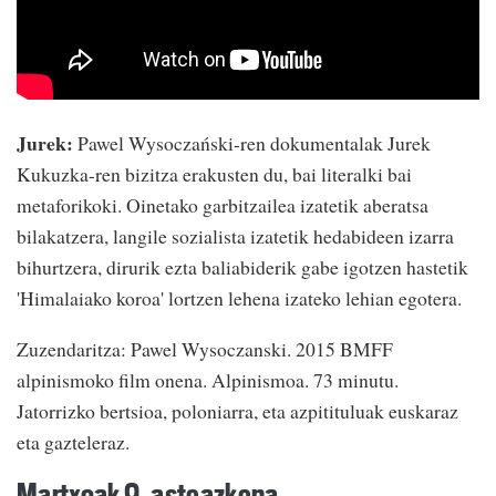
Jurek:
Pawel Wysoczański-ren dokumentalak Jurek
Kukuzka-ren bizitza erakusten du, bai literalki bai
metaforikoki. Oinetako garbitzailea izatetik aberatsa
bilakatzera, langile sozialista izatetik hedabideen izarra
bihurtzera, dirurik ezta baliabiderik gabe igotzen hastetik
'Himalaiako koroa' lortzen lehena izateko lehian egotera.
Zuzendaritza: Pawel Wysoczanski. 2015 BMFF
alpinismoko film onena. Alpinismoa. 73 minutu.
Jatorrizko bertsioa, poloniarra, eta azpitituluak euskaraz
eta gazteleraz.
Martxoak 9, asteazkena