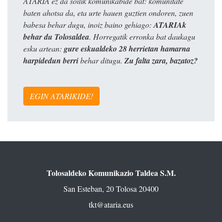
ATARIA ez da soilik komunikabide bat: komunitate
baten ahotsa da, eta urte hauen guztien ondoren, zuen
babesa behar dugu, inoiz baino gehiago:
ATARIAk
behar du Tolosaldea
. Horregatik erronka bat daukagu
esku artean:
gure eskualdeko 28 herrietan hamarna
harpidedun berri
behar ditugu.
Zu falta zara, bazatoz?
EGIN ATARIKIDE!
Tolosaldeko Komunikazio Taldea S.M.
San Esteban, 20 Tolosa 20400
tkt@ataria.eus