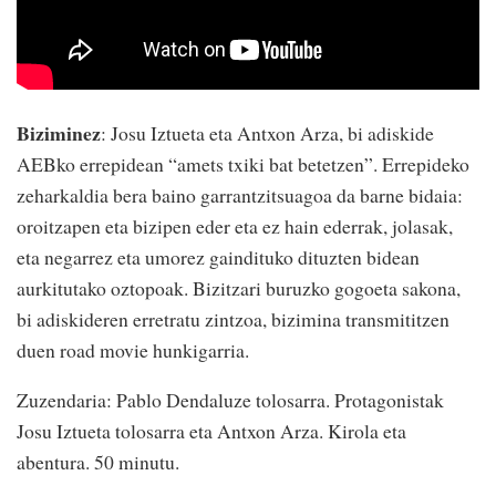
Biziminez
: Josu Iztueta eta Antxon Arza, bi adiskide
AEBko errepidean “amets txiki bat betetzen”. Errepideko
zeharkaldia bera baino garrantzitsuagoa da barne bidaia:
oroitzapen eta bizipen eder eta ez hain ederrak, jolasak,
eta negarrez eta umorez gaindituko dituzten bidean
aurkitutako oztopoak. Bizitzari buruzko gogoeta sakona,
bi adiskideren erretratu zintzoa, bizimina transmititzen
duen road movie hunkigarria.
Zuzendaria: Pablo Dendaluze tolosarra. Protagonistak
Josu Iztueta tolosarra eta Antxon Arza. Kirola eta
abentura. 50 minutu.