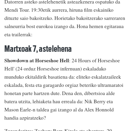
Datorren asteko astelehenetik asteazkenera ospatuko da
Mendi Tour. 19:30etik aurrera, hiruna film eskainiko
dituzte saio bakoitzeko. Horietako bakoitzerako sarreraren
salneurria bost eurokoa izango da. Hona hemen egitaraua
eta trailerrak:
Martxoak 7, astelehena
Showdown at Horseshoe Hell
: 24 Hours of Horseshoe
Hell' (24 orduz Horseshoe infernuan) eskaladako
munduko ekitaldirik basatiena da: eliteko eskalatzaileek
eskalada, festa eta garagardo orgiaz beteriko ultramaratoi
honetan parte hartzen dute. Dena den, dibertsioa alde
batera utzita, lehiaketa hau erreala da: Nik Berry eta
Mason Earle-n taldea gai izango al da Alex Honnold
handia azpiratzeko?
Zuzendaritza: Zachary Barr.
Kirola eta abentura. 20