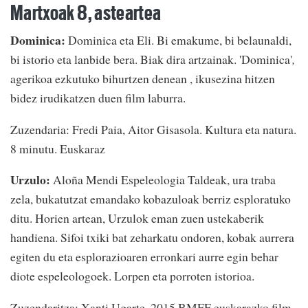
Martxoak 8, asteartea
Dominica:
Dominica eta Eli. Bi emakume, bi belaunaldi,
bi istorio eta lanbide bera. Biak dira artzainak. 'Dominica'
,
agerikoa ezkutuko bihurtzen denean , ikusezina hitzen
bidez irudikatzen duen film laburra.
Zuzendaria: Fredi Paia, Aitor Gisasola. Kultura eta natura.
8 minutu. Euskaraz
Urzulo:
Aloña Mendi Espeleologia Taldeak, ura traba
zela, bukatutzat emandako kobazuloak berriz esploratuko
ditu. Horien artean, Urzulok eman zuen ustekaberik
handiena. Sifoi txiki bat zeharkatu ondoren, kobak aurrera
egiten du eta esplorazioaren erronkari aurre egin behar
diote espeleologoek. Lorpen eta porroten istorioa.
Zuzendaritza: Xanti Ugarte. 2015 BMFF euskarazko film