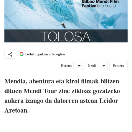
Gehitu gaitzazu Googlen
Entzun
Itzuli
Erraztu
Mendia, abentura eta kirol filmak biltzen
dituen Mendi Tour zine zikloaz gozatzeko
aukera izango da datorren astean Leidor
Aretoan.