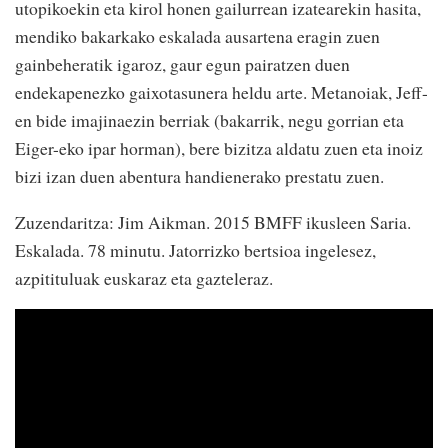
utopikoekin eta kirol honen gailurrean izatearekin hasita,
mendiko bakarkako eskalada ausartena eragin zuen
gainbeheratik igaroz, gaur egun pairatzen duen
endekapenezko gaixotasunera heldu arte. Metanoiak, Jeff-
en bide imajinaezin berriak (bakarrik, negu gorrian eta
Eiger-eko ipar horman), bere bizitza aldatu zuen eta inoiz
bizi izan duen abentura handienerako prestatu zuen.
Zuzendaritza: Jim Aikman. 2015 BMFF ikusleen Saria.
Eskalada. 78 minutu. Jatorrizko bertsioa ingelesez,
azpitituluak euskaraz eta gazteleraz.