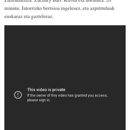
minutu. Jatorrizko bertsioa ingelesez, eta azpitituluak
euskaraz eta gazteleraz.