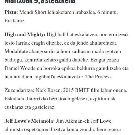
Piztu
: Mendi Short lehiaketaren irabazlea. 6 minutu.
Euskaraz
High and Mighty:
Highball bat eskalatzea, non erortzeak
lesio larriak eragin ditzake, ez da jende ahularentzat.
Modalitate abangoardista honi zailtasun maila igotzen
badiogu, kontrola zeharo galdu daiteke. Ezagut ezazu
Daniel Woods-en borroka epikoa beldurra gainditzeko eta
hautatu duen 'highball'a eskalatzeko: 'The Process'.
Zuzendaritza: Nick Rosen. 2015 BMFF film labur onena.
Eskalada. Jatorrizko bertsioa ingelesez, azpitituluak
euskaraz eta gazteleraz.
Jeff Lowe's Metanoia:
Jim Aikman-ek Jeff Lowe
alpinista ospetsuaren bizitza kontatzen du: bere igoera