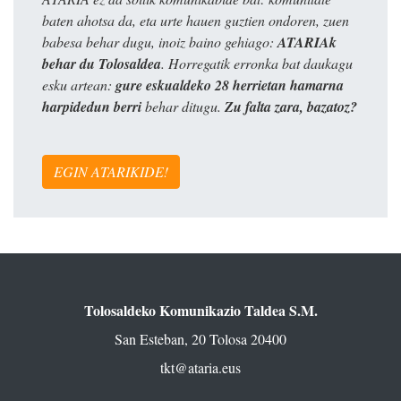
baten ahotsa da, eta urte hauen guztien ondoren, zuen
babesa behar dugu, inoiz baino gehiago:
ATARIAk
behar du Tolosaldea
. Horregatik erronka bat daukagu
esku artean:
gure eskualdeko 28 herrietan hamarna
harpidedun berri
behar ditugu.
Zu falta zara, bazatoz?
EGIN ATARIKIDE!
Tolosaldeko Komunikazio Taldea S.M.
San Esteban, 20 Tolosa 20400
tkt@ataria.eus