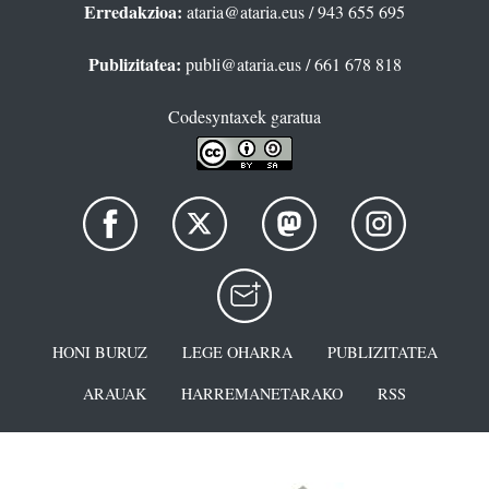
Erredakzioa:
ataria@ataria.eus
/ 943 655 695
Publizitatea:
publi@ataria.eus
/ 661 678 818
Codesyntaxek garatua
HONI BURUZ
LEGE OHARRA
PUBLIZITATEA
ARAUAK
HARREMANETARAKO
RSS