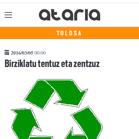
TOLOSA
2016/03/05
00:00
Birziklatu tentuz eta zentzuz