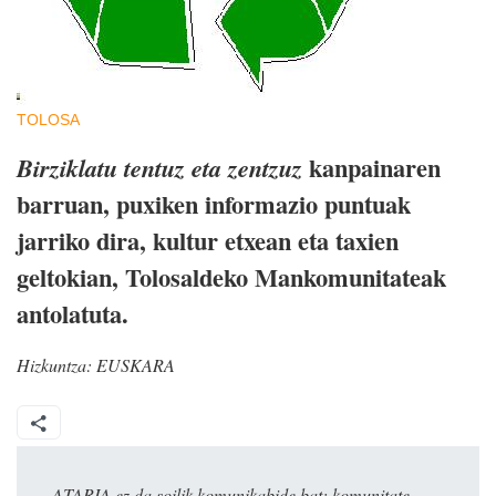
TOLOSA
kanpainaren
Birziklatu tentuz eta zentzuz
barruan, puxiken informazio puntuak
jarriko dira, kultur etxean eta taxien
geltokian, Tolosaldeko Mankomunitateak
antolatuta.
Hizkuntza:
EUSKARA
ATARIA ez da soilik komunikabide bat: komunitate