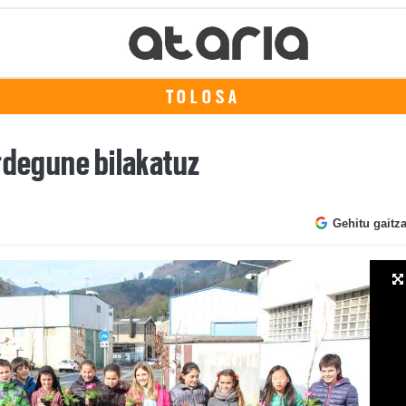
TOLOSA
erdegune bilakatuz
Gehitu gaitz