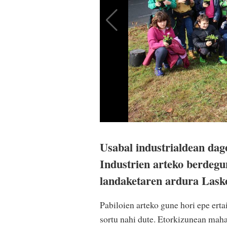
Usabal industrialdean dago
Industrien arteko berdegun
landaketaren ardura Laskor
Pabiloien arteko gune hori epe erta
sortu nahi dute. Etorkizunean mahai