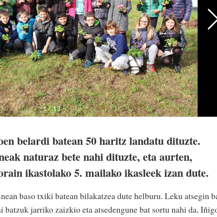
en belardi batean 50 haritz landatu dituzte.
eak naturaz bete nahi dituzte, eta aurten,
ain ikastolako 5. mailako ikasleek izan dute.
inean baso txiki batean bilakatzea dute helburu. Leku atsegin b
 batzuk jarriko zaizkio eta atsedengune bat sortu nahi da, Iñig