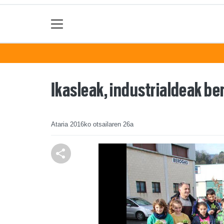
Ikasleak, industrialdeak b
Ataria
2016ko otsailaren 26a