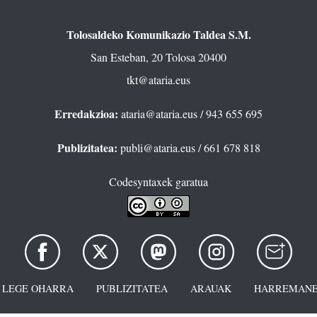
Tolosaldeko Komunikazio Taldea S.M.
San Esteban, 20 Tolosa 20400
tkt@ataria.eus
Erredakzioa:
ataria@ataria.eus
/ 943 655 695
Publizitatea:
publi@ataria.eus
/ 661 678 818
Codesyntaxek garatua
LEGE OHARRA
PUBLIZITATEA
ARAUAK
HARREMANE