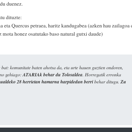
du duenez.
tu dituzte:
a eta Quercus petraea, haritz kandugabea (azken hau zailagoa 
tz mota honez osatutako baso natural gutxi daude)
bat: komunitate baten ahotsa da, eta urte hauen guztien ondoren,
ino gehiago:
ATARIAk behar du Tolosaldea
. Horregatik erronka
kualdeko 28 herrietan hamarna harpidedun berri
behar ditugu.
Zu