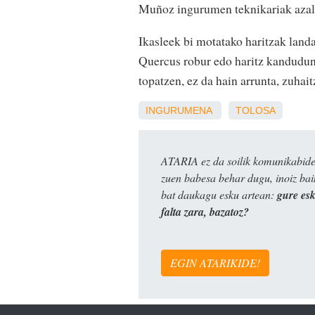
Muñoz ingurumen teknikariak azal
Ikasleek bi motatako haritzak landa
Quercus robur edo haritz kandudun
topatzen, ez da hain arrunta, zuhai
INGURUMENA
TOLOSA
ATARIA ez da soilik komunikabide 
zuen babesa behar dugu, inoiz ba
bat daukagu esku artean:
gure es
falta zara, bazatoz?
EGIN ATARIKIDE!