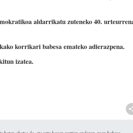
mokratikoa aldarrikatu zuteneko 40. urteurren
rkako korrikari babesa emateko adierazpena.
kitun izatea.
e baten ahotsa da, eta urte hauen guztien ondoren, zuen babesa