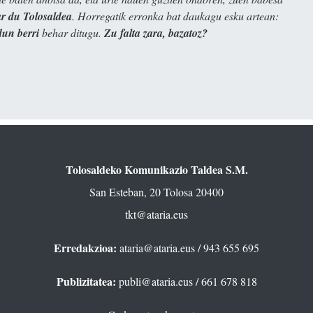
 du Tolosaldea
. Horregatik erronka bat daukagu esku artean:
dun berri
behar ditugu.
Zu falta zara, bazatoz?
Tolosaldeko Komunikazio Taldea S.M.
San Esteban, 20 Tolosa 20400
tkt@ataria.eus
Erredakzioa:
ataria@ataria.eus
/ 943 655 695
Publizitatea:
publi@ataria.eus
/ 661 678 818