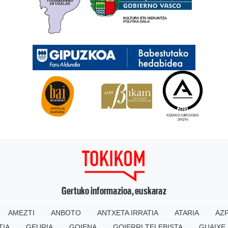
Gertuko informazioa, euskaraz
AMEZTI
ANBOTO
ANTXETA IRRATIA
ATARIA
AZP
TIA
GEURIA
GOIENA
GOIERRI TELEBISTA
GUAIXE