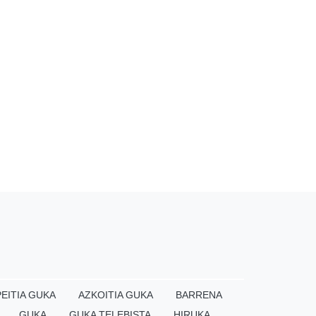
EITIA GUKA
AZKOITIA GUKA
BARRENA
GUKA
GUKA TELEBISTA
HIRUKA