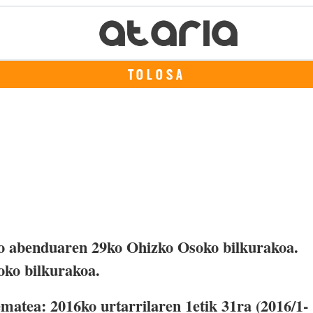
TOLOSA
o abenduaren 29ko Ohizko Osoko bilkurakoa.
oko bilkurakoa.
matea: 2016ko urtarrilaren 1etik 31ra (2016/1-