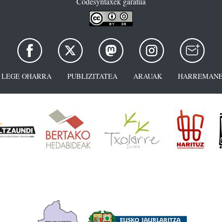
Codesyntaxek garatua
LEGE OHARRA
PUBLIZITATEA
ARAUAK
HARREMANE