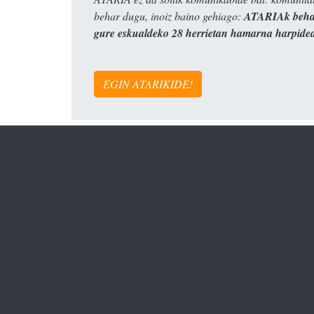
behar dugu, inoiz baino gehiago:
ATARIAk behar
gure eskualdeko 28 herrietan hamarna harpide
EGIN ATARIKIDE!