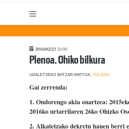
2016/02/23
20:00
Plenoa. Ohiko bilkura
UDALETXEKO BATZAR ARETOA,
TOLOSA
Gai zerrenda:
1. Ondorengo akta onartzea: 2015ek
2016ko urtarrilaren 26ko Ohizko Os
2. Alkatetzako dekretu hauen berri e