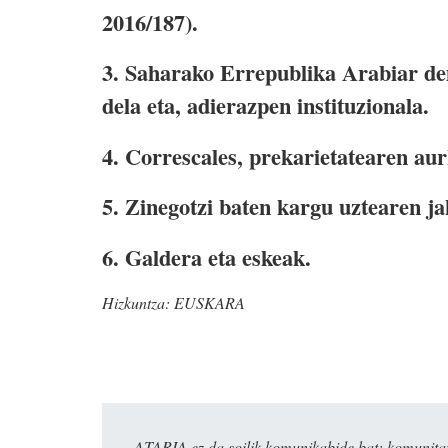
2016/187).
3. Saharako Errepublika Arabiar de
dela eta, adierazpen instituzionala.
4. Correscales, prekarietatearen au
5. Zinegotzi baten kargu uztearen ja
6. Galdera eta eskeak.
Hizkuntza:
EUSKARA
ATARIA ez da soilik komunikabide bat: komunitat