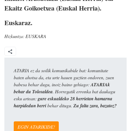
Ekaitz Goikoetxea (Euskal Herria).
Euskaraz.
Hizkuntza:
EUSKARA
ATARIA ez da soilik komunikabide bat: komunitate
baten ahotsa da, eta urte hauen guztien ondoren, zuen
babesa behar dugu, inoiz baino gehiago:
ATARIAk
behar du Tolosaldea
. Horregatik erronka bat daukagu
esku artean:
gure eskualdeko 28 herrietan hamarna
harpidedun berri
behar ditugu.
Zu falta zara, bazatoz?
EGIN ATARIKIDE!