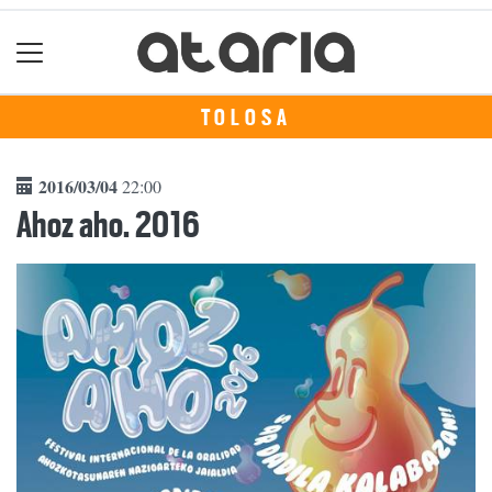
TOLOSA
2016/03/04
22:00
Ahoz aho. 2016