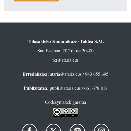
Tolosaldeko Komunikazio Taldea S.M.
San Esteban, 20 Tolosa 20400
tkt@ataria.eus
Erredakzioa:
ataria@ataria.eus
/ 943 655 695
Publizitatea:
publi@ataria.eus
/ 661 678 818
Codesyntaxek garatua