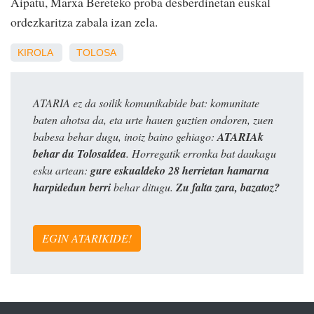
Aipatu, Marxa Bereteko proba desberdinetan euskal
ordezkaritza zabala izan zela.
KIROLA
TOLOSA
ATARIA ez da soilik komunikabide bat: komunitate
baten ahotsa da, eta urte hauen guztien ondoren, zuen
babesa behar dugu, inoiz baino gehiago:
ATARIAk
behar du Tolosaldea
. Horregatik erronka bat daukagu
esku artean:
gure eskualdeko 28 herrietan hamarna
harpidedun berri
behar ditugu.
Zu falta zara, bazatoz?
EGIN ATARIKIDE!