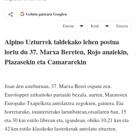
Gehitu gaitzazu Googlen
Entzun
Itzuli
Erraztu
Alpino Uzturrek taldekako lehen postua
lortu du 37. Marxa Bereten, Rojo anaiekin,
Plazasekin eta Camararekin
Joan den asteburuan, 37. Marxa Beret ospatu zen.
Euroloppet zirkuitoko partaide bezala, aurten, Maratoien
Europako Txapelketa antolatzea zegokien, gainera. Eta
horretarako, inauterietako larunbatean,otsailaren 6an, 15
eta 30 km estilo librean eta, igandean, ohiko 10,21 km eta
42 km estilo klasikoko lasterketak antolatu zituzten.