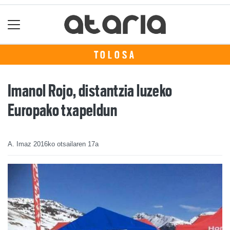
TOLOSA
Imanol Rojo, distantzia luzeko
Europako txapeldun
A. Imaz
2016ko otsailaren 17a