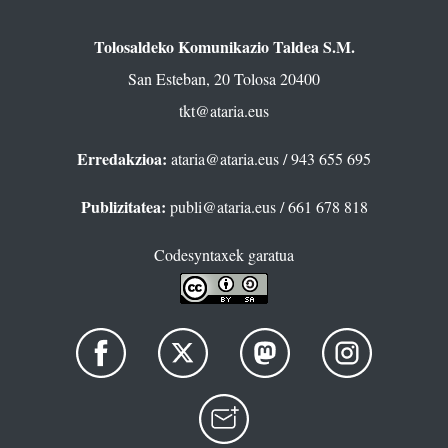
Tolosaldeko Komunikazio Taldea S.M.
San Esteban, 20 Tolosa 20400
tkt@ataria.eus
Erredakzioa:
ataria@ataria.eus
/ 943 655 695
Publizitatea:
publi@ataria.eus
/ 661 678 818
Codesyntaxek garatua