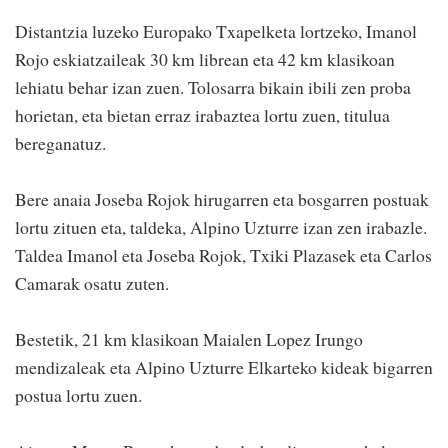
Distantzia luzeko Europako Txapelketa lortzeko, Imanol
Rojo eskiatzaileak 30 km librean eta 42 km klasikoan
lehiatu behar izan zuen. Tolosarra bikain ibili zen proba
horietan, eta bietan erraz irabaztea lortu zuen, titulua
bereganatuz.
Bere anaia Joseba Rojok hirugarren eta bosgarren postuak
lortu zituen eta, taldeka, Alpino Uzturre izan zen irabazle.
Taldea Imanol eta Joseba Rojok, Txiki Plazasek eta Carlos
Camarak osatu zuten.
Bestetik, 21 km klasikoan Maialen Lopez Irungo
mendizaleak eta Alpino Uzturre Elkarteko kideak bigarren
postua lortu zuen.