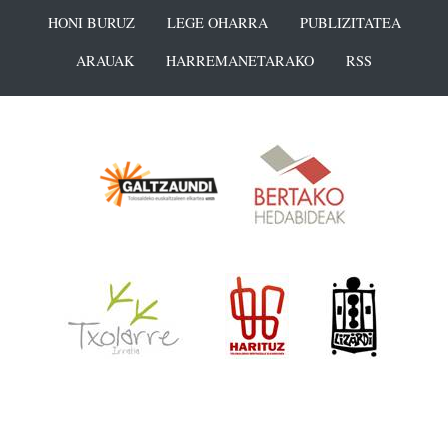
HONI BURUZ
LEGE OHARRA
PUBLIZITATEA
ARAUAK
HARREMANETARAKO
RSS