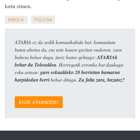
lortu zituen.
KIROLA
TOLOSA
ATARIA ez da soilik komunikabide bat: komunitate
baten ahotsa da, eta urte hauen guztien ondoren, zuen
babesa behar dugu, inoiz baino gehiago:
ATARIAk
behar du Tolosaldea
. Horregatik erronka bat daukagu
esku artean:
gure eskualdeko 28 herrietan hamarna
harpidedun berri
behar ditugu.
Zu falta zara, bazatoz?
EGIN ATARIKIDE!