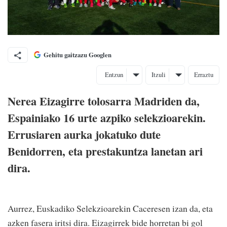
Gehitu gaitzazu Googlen
Entzun
Itzuli
Erraztu
Nerea Eizagirre tolosarra Madriden da,
Espainiako 16 urte azpiko selekzioarekin.
Errusiaren aurka jokatuko dute
Benidorren, eta prestakuntza lanetan ari
dira.
Aurrez, Euskadiko Selekzioarekin Caceresen izan da, eta
azken fasera iritsi dira. Eizagirrek bide horretan bi gol