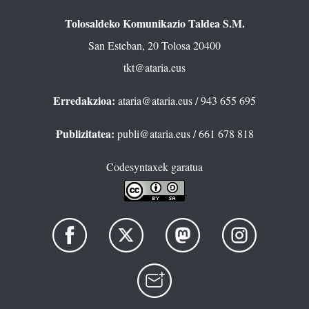
Tolosaldeko Komunikazio Taldea S.M.
San Esteban, 20 Tolosa 20400
tkt@ataria.eus
Erredakzioa:
ataria@ataria.eus
/ 943 655 695
Publizitatea:
publi@ataria.eus
/ 661 678 818
Codesyntaxek garatua