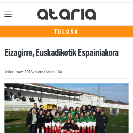
TOLOSA
Eizagirre, Euskadikotik Espainiakora
Asier Imaz
2016ko otsailaren 16a