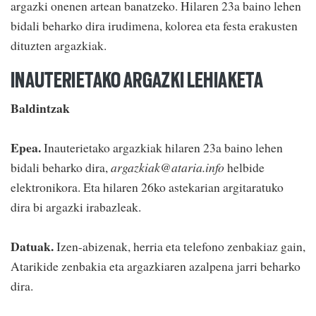
argazki onenen artean banatzeko. Hilaren 23a baino lehen
bidali beharko dira irudimena, kolorea eta festa erakusten
dituzten argazkiak.
INAUTERIETAKO ARGAZKI LEHIAKETA
Baldintzak
Epea.
Inauterietako argazkiak hilaren 23a baino lehen
bidali beharko dira,
argazkiak@ataria.info
helbide
elektronikora. Eta hilaren 26ko astekarian argitaratuko
dira bi argazki irabazleak.
Datuak.
Izen-abizenak, herria eta telefono zenbakiaz gain,
Atarikide zenbakia eta argazkiaren azalpena jarri beharko
dira.