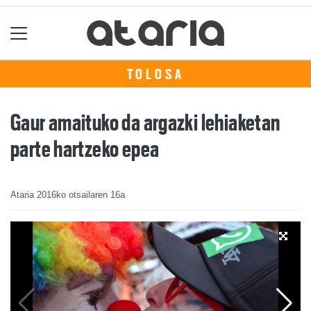
TOLOSA
Gaur amaituko da argazki lehiaketan
parte hartzeko epea
Ataria
2016ko otsailaren 16a