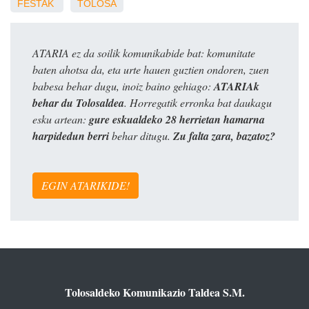
FESTAK
TOLOSA
ATARIA ez da soilik komunikabide bat: komunitate
baten ahotsa da, eta urte hauen guztien ondoren, zuen
babesa behar dugu, inoiz baino gehiago:
ATARIAk
behar du Tolosaldea
. Horregatik erronka bat daukagu
esku artean:
gure eskualdeko 28 herrietan hamarna
harpidedun berri
behar ditugu.
Zu falta zara, bazatoz?
EGIN ATARIKIDE!
Tolosaldeko Komunikazio Taldea S.M.