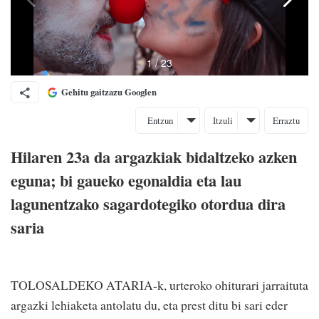
Gehitu gaitzazu Googlen
Entzun
Itzuli
Erraztu
Hilaren 23a da argazkiak bidaltzeko azken
eguna; bi gaueko egonaldia eta lau
lagunentzako sagardotegiko otordua dira
saria
TOLOSALDEKO ATARIA-k, urteroko ohiturari jarraituta
argazki lehiaketa antolatu du, eta prest ditu bi sari eder