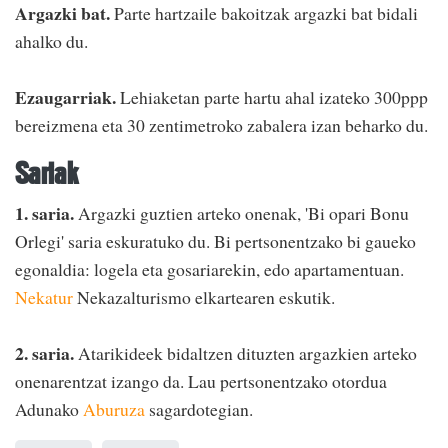
Argazki bat.
Parte hartzaile bakoitzak argazki bat bidali
ahalko du.
Ezaugarriak.
Lehiaketan parte hartu ahal izateko 300ppp
bereizmena eta 30 zentimetroko zabalera izan beharko du.
Sariak
1. saria.
Argazki guztien arteko onenak, 'Bi opari Bonu
Orlegi' saria eskuratuko du. Bi pertsonentzako bi gaueko
egonaldia: logela eta gosariarekin, edo apartamentuan.
Nekatur
Nekazalturismo elkartearen eskutik.
2. saria.
Atarikideek bidaltzen dituzten argazkien arteko
onenarentzat izango da. Lau pertsonentzako otordua
Adunako
Aburuza
sagardotegian.