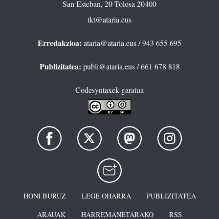
San Esteban, 20 Tolosa 20400
tkt@ataria.eus
Erredakzioa:
ataria@ataria.eus
/ 943 655 695
Publizitatea:
publi@ataria.eus
/ 661 678 818
Codesyntaxek garatua
HONI BURUZ
LEGE OHARRA
PUBLIZITATEA
ARAUAK
HARREMANETARAKO
RSS