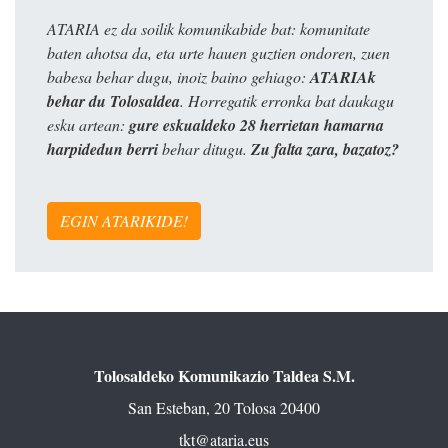
ATARIA ez da soilik komunikabide bat: komunitate
baten ahotsa da, eta urte hauen guztien ondoren, zuen
babesa behar dugu, inoiz baino gehiago:
ATARIAk
behar du Tolosaldea
. Horregatik erronka bat daukagu
esku artean:
gure eskualdeko 28 herrietan hamarna
harpidedun berri
behar ditugu.
Zu falta zara, bazatoz?
EGIN ATARIKIDE!
Tolosaldeko Komunikazio Taldea S.M.
San Esteban, 20 Tolosa 20400
tkt@ataria.eus