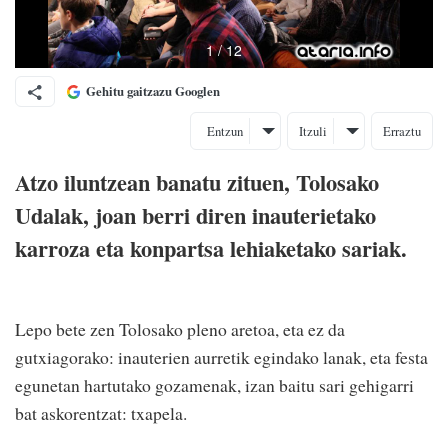
Gehitu gaitzazu Googlen
Entzun
Itzuli
Erraztu
Atzo iluntzean banatu zituen, Tolosako
Udalak, joan berri diren inauterietako
karroza eta konpartsa lehiaketako sariak.
Lepo bete zen Tolosako pleno aretoa, eta ez da
gutxiagorako: inauterien aurretik egindako lanak, eta festa
egunetan hartutako gozamenak, izan baitu sari gehigarri
bat askorentzat: txapela.