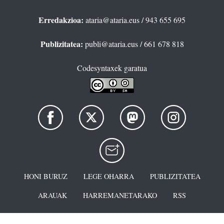
Erredakzioa:
ataria@ataria.eus
/ 943 655 695
Publizitatea:
publi@ataria.eus
/ 661 678 818
Codesyntaxek garatua
HONI BURUZ
LEGE OHARRA
PUBLIZITATEA
ARAUAK
HARREMANETARAKO
RSS