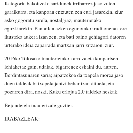
Kategoria bakoitzeko saridunek irribarrez jaso zuten
garaikurra, eta kanpoan entzuten zen euri jasarekin, ziur
asko gogoratu zirela, nostalgiaz, inauterietako
eguzkiarekin. Pantailan azken egunotako irudi onenak ere
ikusteko aukera izan zen, eta bati baino gehiagori datoren
urterako ideia zaparrada martxan jarri zitzaion, ziur.
2016ko Tolosako inauterietako karroza eta konpartsen
lehiaketaz gain, udalak, bigarrenez eskaini du, aurten,
Berdintasunaren saria; aipatzekoa da txapela morea jaso
duen taldeak bi txapela jantzi behar izan dituela, eta
pozarren dira, noski, Kuku erlojua 2.0 taldeko neskak.
Bejondeiela inauterizale guztiei.
IRABAZLEAK: