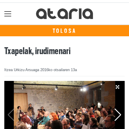
TOLOSA
Txapelak, irudimenari
Itzea Urkizu Arsuaga
2016ko otsailaren 13a