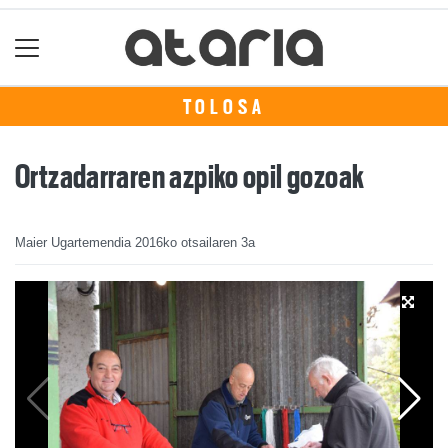
TOLOSA
Ortzadarraren azpiko opil gozoak
Maier Ugartemendia
2016ko otsailaren 3a