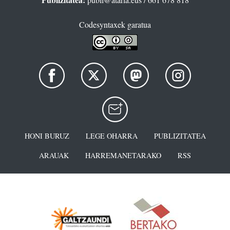
Codesyntaxek garatua
HONI BURUZ
LEGE OHARRA
PUBLIZITATEA
ARAUAK
HARREMANETARAKO
RSS