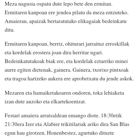
Meza nagusia ospatu dute lepo bete den ermitan.
Ermitaren kanpoan ere jendea pilatu da meza entzuteko.
Amaieran, apaizak bertaratutako elikagaiak bedeinkatu
ditu.
Ermitaren kanpoan, berriz, ohiturari jarraituz erroskillak
eta kordelak erostera joan dira herritar ugari.
Bedeinkatutakoak biak ere, eta kordelak eztarriko minei
aurre egiten dietenak, gainera. Gainera, txorixo pintxoak
eta tragoa hartzeko aukera ere aprobetxatu du jende askok.
Mezaren eta hamaiketakoaren ondoren, toka lehiaketa
izan dute auzoko eta elkartekoentzat.
Festari amaiera arratsaldean emango diote. 18:30etik
21:30era Izer eta Alabier trikitilariak ariko dira San Blas
egun hau girotzen. Honenbestez, agurtuko dituzte