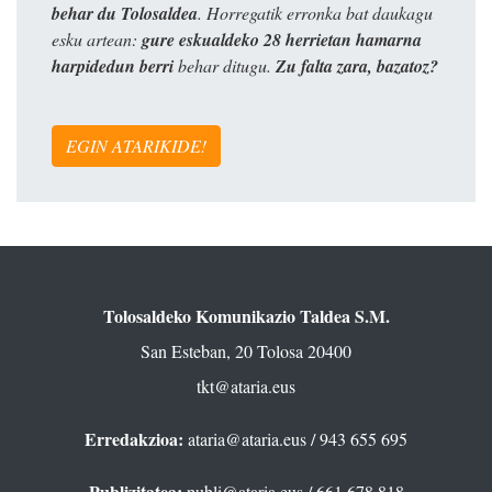
behar du Tolosaldea
. Horregatik erronka bat daukagu
esku artean:
gure eskualdeko 28 herrietan hamarna
harpidedun berri
behar ditugu.
Zu falta zara, bazatoz?
EGIN ATARIKIDE!
Tolosaldeko Komunikazio Taldea S.M.
San Esteban, 20 Tolosa 20400
tkt@ataria.eus
Erredakzioa:
ataria@ataria.eus
/ 943 655 695
Publizitatea:
publi@ataria.eus
/ 661 678 818