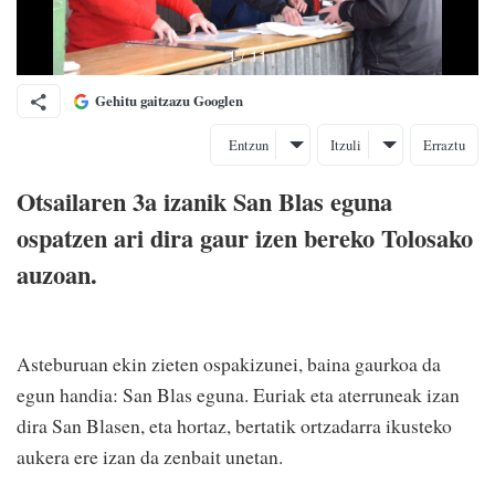
Gehitu gaitzazu Googlen
Entzun
Itzuli
Erraztu
Otsailaren 3a izanik San Blas eguna
ospatzen ari dira gaur izen bereko Tolosako
auzoan.
Asteburuan ekin zieten ospakizunei, baina gaurkoa da
egun handia: San Blas eguna. Euriak eta aterruneak izan
dira San Blasen, eta hortaz, bertatik ortzadarra ikusteko
aukera ere izan da zenbait unetan.