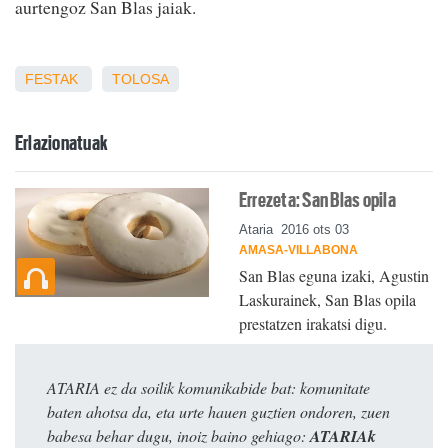
aurtengoz San Blas jaiak.
FESTAK
TOLOSA
Erlazionatuak
Errezeta: San Blas opila
Ataria
2016 ots 03
AMASA-VILLABONA
San Blas eguna izaki, Agustin
Laskurainek, San Blas opila
prestatzen irakatsi digu.
ATARIA ez da soilik komunikabide bat: komunitate
baten ahotsa da, eta urte hauen guztien ondoren, zuen
babesa behar dugu, inoiz baino gehiago:
ATARIAk