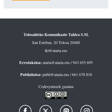
Tolosaldeko Komunikazio Taldea S.M.
San Esteban, 20 Tolosa 20400
tkt@ataria.eus
Erredakzioa:
ataria@ataria.eus
/ 943 655 695
Publizitatea:
publi@ataria.eus
/ 661 678 818
Codesyntaxek garatua