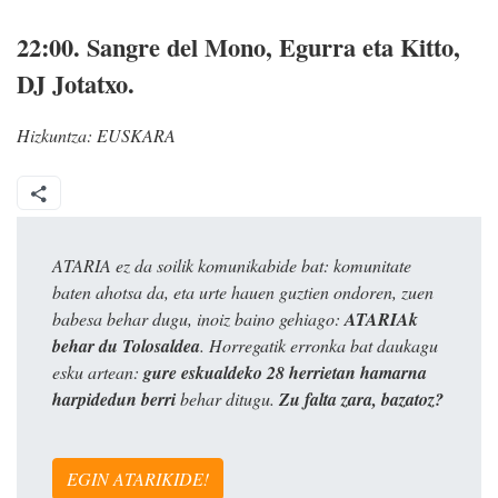
22:00.
Sangre del Mono, Egurra eta Kitto,
DJ Jotatxo.
Hizkuntza:
EUSKARA
ATARIA ez da soilik komunikabide bat: komunitate
baten ahotsa da, eta urte hauen guztien ondoren, zuen
babesa behar dugu, inoiz baino gehiago:
ATARIAk
behar du Tolosaldea
. Horregatik erronka bat daukagu
esku artean:
gure eskualdeko 28 herrietan hamarna
harpidedun berri
behar ditugu.
Zu falta zara, bazatoz?
EGIN ATARIKIDE!