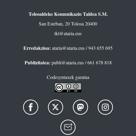
Tolosaldeko Komunikazio Taldea S.M.
San Esteban, 20 Tolosa 20400
tkt@ataria.eus
Erredakzioa:
ataria@ataria.eus
/ 943 655 695
Publizitatea:
publi@ataria.eus
/ 661 678 818
Codesyntaxek garatua