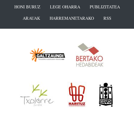
HONI BURUZ
LEGE OHARRA
PUBLIZITATEA
ARAUAK
HARREMANETARAKO
RSS