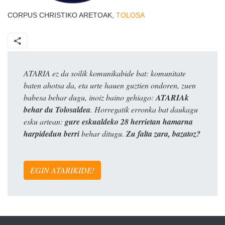
CORPUS CHRISTIKO ARETOAK,
TOLOSA
ATARIA ez da soilik komunikabide bat: komunitate
baten ahotsa da, eta urte hauen guztien ondoren, zuen
babesa behar dugu, inoiz baino gehiago:
ATARIAk
behar du Tolosaldea
. Horregatik erronka bat daukagu
esku artean:
gure eskualdeko 28 herrietan hamarna
harpidedun berri
behar ditugu.
Zu falta zara, bazatoz?
EGIN ATARIKIDE!