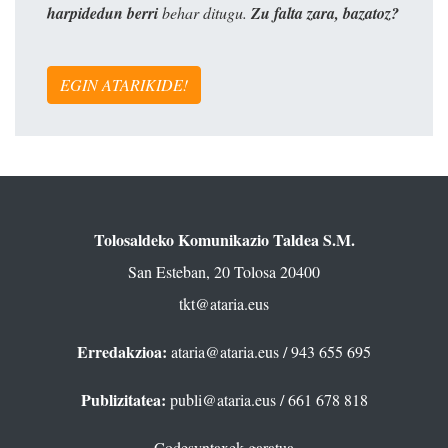
harpidedun berri
behar ditugu.
Zu falta zara, bazatoz?
EGIN ATARIKIDE!
Tolosaldeko Komunikazio Taldea S.M.
San Esteban, 20 Tolosa 20400
tkt@ataria.eus
Erredakzioa:
ataria@ataria.eus
/ 943 655 695
Publizitatea:
publi@ataria.eus
/ 661 678 818
Codesyntaxek garatua