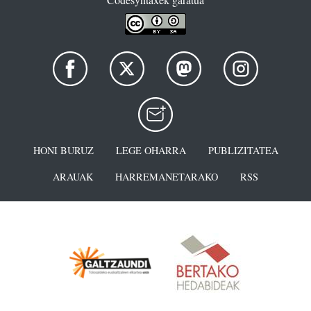
HONI BURUZ
LEGE OHARRA
PUBLIZITATEA
ARAUAK
HARREMANETARAKO
RSS