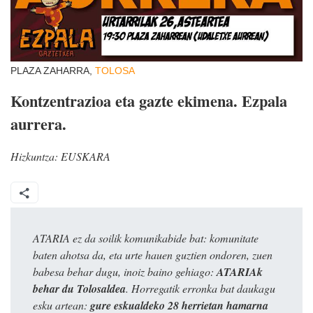
PLAZA ZAHARRA,
TOLOSA
Kontzentrazioa eta gazte ekimena. Ezpala
aurrera.
Hizkuntza:
EUSKARA
ATARIA ez da soilik komunikabide bat: komunitate
baten ahotsa da, eta urte hauen guztien ondoren, zuen
babesa behar dugu, inoiz baino gehiago:
ATARIAk
behar du Tolosaldea
. Horregatik erronka bat daukagu
esku artean:
gure eskualdeko 28 herrietan hamarna