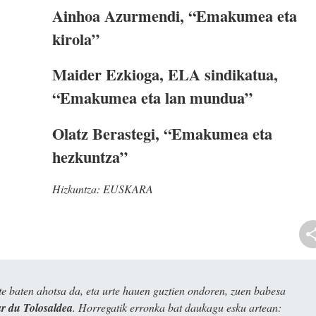
Ainhoa Azurmendi, “Emakumea eta
kirola”
Maider Ezkioga, ELA sindikatua,
“Emakumea eta lan mundua”
Olatz Berastegi, “Emakumea eta
hezkuntza”
Hizkuntza:
EUSKARA
e baten ahotsa da, eta urte hauen guztien ondoren, zuen babesa
 du Tolosaldea
. Horregatik erronka bat daukagu esku artean: