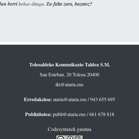
dun berri
behar ditugu.
Zu falta zara, bazatoz?
Tolosaldeko Komunikazio Taldea S.M.
San Esteban, 20 Tolosa 20400
tkt@ataria.eus
Erredakzioa:
ataria@ataria.eus
/ 943 655 695
Publizitatea:
publi@ataria.eus
/ 661 678 818
Codesyntaxek garatua