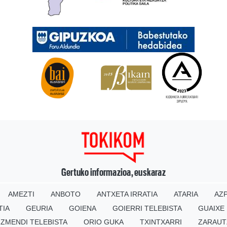
Gertuko informazioa, euskaraz
AMEZTI
ANBOTO
ANTXETA IRRATIA
ATARIA
AZP
TIA
GEURIA
GOIENA
GOIERRI TELEBISTA
GUAIXE
IZMENDI TELEBISTA
ORIO GUKA
TXINTXARRI
ZARAUT