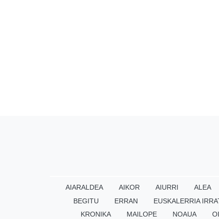
AIARALDEA
AIKOR
AIURRI
ALEA
BEGITU
ERRAN
EUSKALERRIA IRRA
KRONIKA
MAILOPE
NOAUA
O