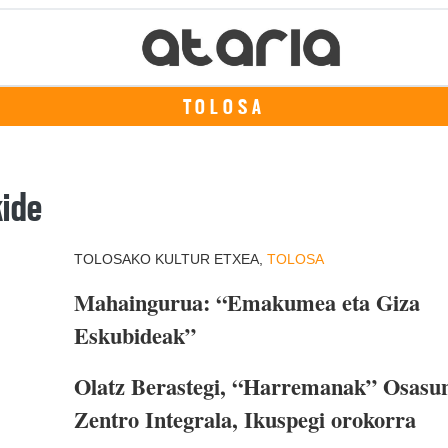
TOLOSA
kide
TOLOSAKO KULTUR ETXEA,
TOLOSA
Mahaingurua: “Emakumea eta Giza
Eskubideak”
Olatz Berastegi, “Harremanak” Osasu
Zentro Integrala, Ikuspegi orokorra