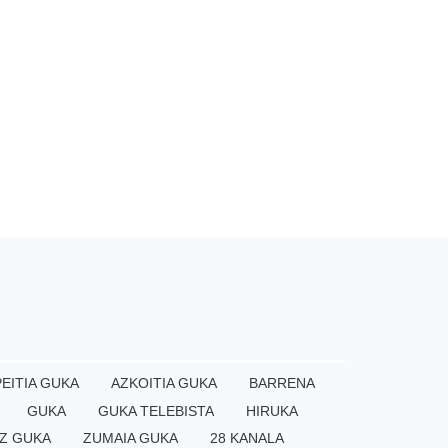
EITIA GUKA
AZKOITIA GUKA
BARRENA
GUKA
GUKA TELEBISTA
HIRUKA
Z GUKA
ZUMAIA GUKA
28 KANALA