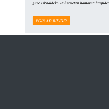
gure eskualdeko 28 herrietan hamarna harpide
EGIN ATARIKIDE!