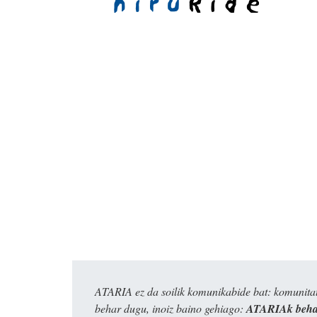
ATARIA ez da soilik komunikabide bat: komunitat
behar dugu, inoiz baino gehiago:
ATARIAk behar