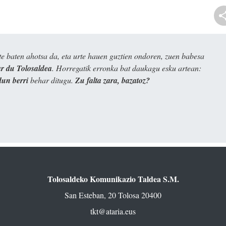
e baten ahotsa da, eta urte hauen guztien ondoren, zuen babesa
 du Tolosaldea
. Horregatik erronka bat daukagu esku artean:
dun berri
behar ditugu.
Zu falta zara, bazatoz?
Tolosaldeko Komunikazio Taldea S.M.
San Esteban, 20 Tolosa 20400
tkt@ataria.eus