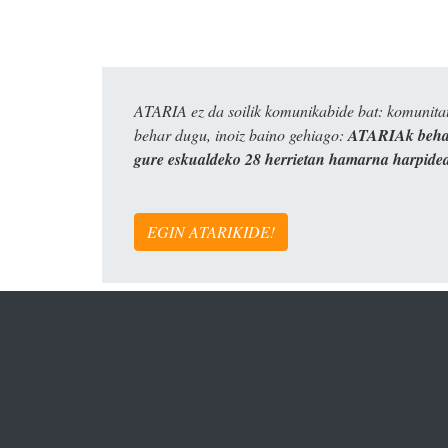
ATARIA ez da soilik komunikabide bat: komunitat
behar dugu, inoiz baino gehiago:
ATARIAk behar
gure eskualdeko 28 herrietan hamarna harpide
EGIN ATARIKIDE!