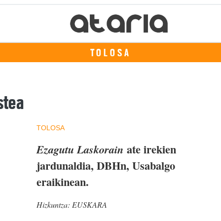
TOLOSA
stea
TOLOSA
ate irekien
Ezagutu Laskorain
jardunaldia, DBHn, Usabalgo
eraikinean.
Hizkuntza:
EUSKARA