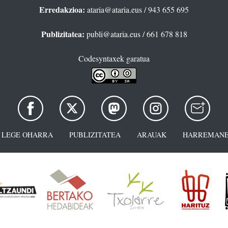
Erredakzioa:
ataria@ataria.eus
/ 943 655 695
Publizitatea:
publi@ataria.eus
/ 661 678 818
Codesyntaxek garatua
LEGE OHARRA
PUBLIZITATEA
ARAUAK
HARREMANE