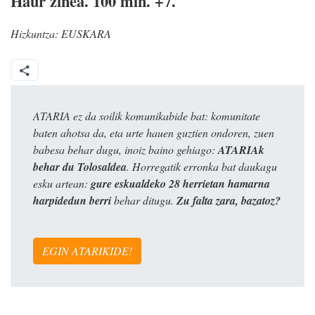
Haur zinea. 100 min. +7.
Hizkuntza:
EUSKARA
ATARIA ez da soilik komunikabide bat: komunitate
baten ahotsa da, eta urte hauen guztien ondoren, zuen
babesa behar dugu, inoiz baino gehiago:
ATARIAk
behar du Tolosaldea
. Horregatik erronka bat daukagu
esku artean:
gure eskualdeko 28 herrietan hamarna
harpidedun berri
behar ditugu.
Zu falta zara, bazatoz?
EGIN ATARIKIDE!