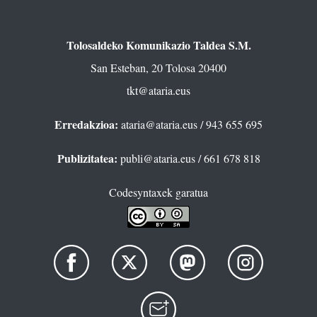
Tolosaldeko Komunikazio Taldea S.M.
San Esteban, 20 Tolosa 20400
tkt@ataria.eus
Erredakzioa:
ataria@ataria.eus
/ 943 655 695
Publizitatea:
publi@ataria.eus
/ 661 678 818
Codesyntaxek garatua