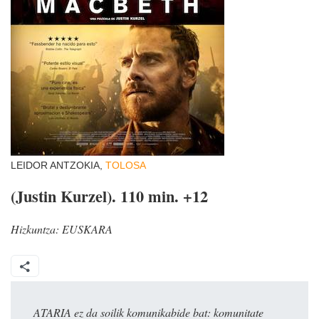
LEIDOR ANTZOKIA,
TOLOSA
(Justin Kurzel). 110 min. +12
Hizkuntza:
EUSKARA
ATARIA ez da soilik komunikabide bat: komunitate