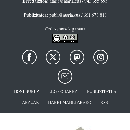
Erredakzioa:
ataria@ataria.eus
/ 943 655 695
Publizitatea:
publi@ataria.eus
/ 661 678 818
Codesyntaxek garatua
HONI BURUZ
LEGE OHARRA
PUBLIZITATEA
ARAUAK
HARREMANETARAKO
RSS