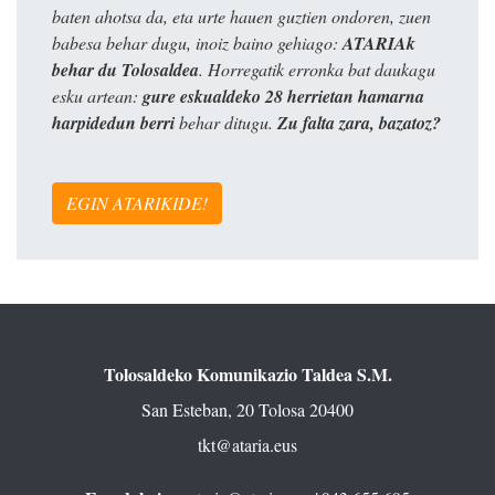
baten ahotsa da, eta urte hauen guztien ondoren, zuen
babesa behar dugu, inoiz baino gehiago:
ATARIAk
behar du Tolosaldea
. Horregatik erronka bat daukagu
esku artean:
gure eskualdeko 28 herrietan hamarna
harpidedun berri
behar ditugu.
Zu falta zara, bazatoz?
EGIN ATARIKIDE!
Tolosaldeko Komunikazio Taldea S.M.
San Esteban, 20 Tolosa 20400
tkt@ataria.eus