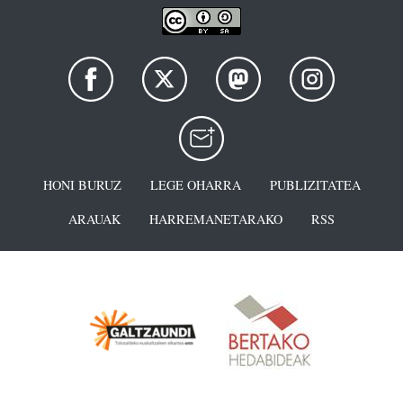
HONI BURUZ
LEGE OHARRA
PUBLIZITATEA
ARAUAK
HARREMANETARAKO
RSS