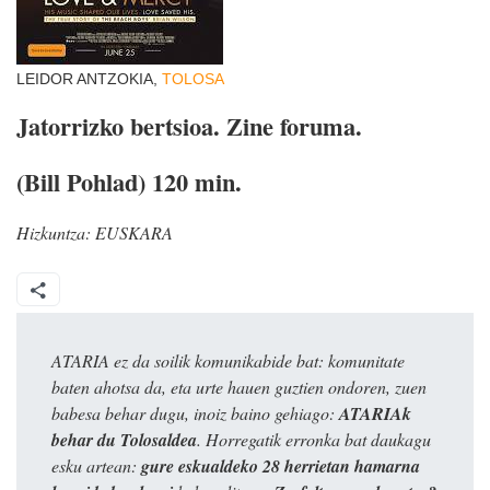
LEIDOR ANTZOKIA,
TOLOSA
Jatorrizko bertsioa. Zine foruma.
(Bill Pohlad) 120 min.
Hizkuntza:
EUSKARA
ATARIA ez da soilik komunikabide bat: komunitate
baten ahotsa da, eta urte hauen guztien ondoren, zuen
babesa behar dugu, inoiz baino gehiago:
ATARIAk
behar du Tolosaldea
. Horregatik erronka bat daukagu
esku artean:
gure eskualdeko 28 herrietan hamarna