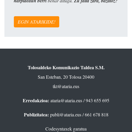
harpidedun berri
behar ditugu.
Zu falta zara, bazatoz?
EGIN ATARIKIDE!
Tolosaldeko Komunikazio Taldea S.M.
San Esteban, 20 Tolosa 20400
tkt@ataria.eus
Erredakzioa:
ataria@ataria.eus
/ 943 655 695
Publizitatea:
publi@ataria.eus
/ 661 678 818
Codesyntaxek garatua