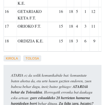
K.E.
16
GETARIAKO
16
18
5
1
12
KETA F.T.
17
ORIOKO F.T.
15
18
4
3
11
18
ORDIZIA K.E.
15
18
3
6
9
KIROLA
TOLOSA
ATARIA ez da soilik komunikabide bat: komunitate
baten ahotsa da, eta urte hauen guztien ondoren, zuen
babesa behar dugu, inoiz baino gehiago:
ATARIAk
behar du Tolosaldea
. Horregatik erronka bat daukagu
esku artean:
gure eskualdeko 28 herrietan hamarna
harpidedun berri
behar ditugu.
Zu falta zara, bazatoz?