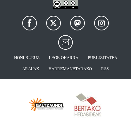
HONI BURUZ
LEGE OHARRA
PUBLIZITATEA
ARAUAK
HARREMANETARAKO
RSS