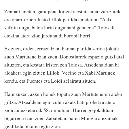
Zenbait unetan, garaipena lortzeko estutasuna izan zutela
ere onartu zuen Justo Lillok partida amaieran: "Asko
sufritu dugu, baina lortu dugu nahi genuena". Tolosak
etekina atera zion jardunaldi borobil horri.
Ez zuen, ordea, erraza izan. Parean partida serioa jokatu
zuen Martutene izan zuen. Donostiarrek espazio gutxi utzi
zituzten, eta kostata iristen zen Tolosa. Atsedenaldian bi
aldaketa egin zituen Lillok: Vecino eta Xabi Martinez
kendu, eta Fuentes eta Loidi zelairatu zituen.
Hain zuzen, azken honek topatu zuen Martuteneren ateko
giltza. Atzealdean egin zuten akats bati probetxu atera
zion amezketarrak 58. minutuan. Hurrengo jokaldian
bigarrena izan zuen Zabaletan, baina Mungia atezainak
geldiketa bikaina egin zion.