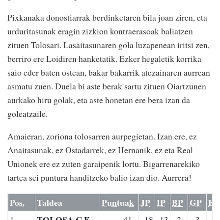
Pixkanaka donostiarrak berdinketaren bila joan ziren, eta
urduritasunak eragin zizkion kontraerasoak baliatzen
zituen Tolosari. Lasaitasunaren gola luzapenean iritsi zen,
berriro ere Loidiren hanketatik. Ezker hegaletik korrika
saio eder baten ostean, bakar bakarrik atezainaren aurrean
asmatu zuen. Duela bi aste berak sartu zituen Oiartzunen
aurkako hiru golak, eta aste honetan ere bera izan da
goleatzaile.
Amaieran, zoriona tolosarren aurpegietan. Izan ere, ez
Anaitasunak, ez Ostadarrek, ez Hernanik, ez eta Real
Unionek ere ez zuten garaipenik lortu. Bigarrenarekiko
tartea sei puntura handitzeko balio izan dio. Aurrera!
Pos.
Taldea
Puntuak
JP
IP
BP
GP
E
TOLOSA C.F.
1
41
18
13
2
3