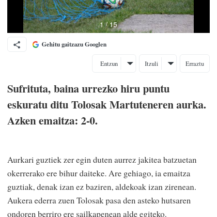
Gehitu gaitzazu Googlen
Entzun
Itzuli
Erraztu
Sufrituta, baina urrezko hiru puntu
eskuratu ditu Tolosak Martuteneren aurka.
Azken emaitza: 2-0.
Aurkari guztiek zer egin duten aurrez jakitea batzuetan
okerrerako ere bihur daiteke. Are gehiago, ia emaitza
guztiak, denak izan ez baziren, aldekoak izan zirenean.
Aukera ederra zuen Tolosak pasa den asteko hutsaren
ondoren berriro ere sailkapenean alde egiteko.