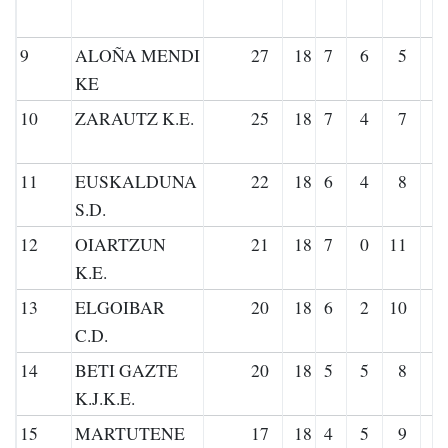
9
ALOÑA MENDI
27
18
7
6
5
KE
10
ZARAUTZ K.E.
25
18
7
4
7
11
EUSKALDUNA
22
18
6
4
8
S.D.
12
OIARTZUN
21
18
7
0
11
K.E.
13
ELGOIBAR
20
18
6
2
10
C.D.
14
BETI GAZTE
20
18
5
5
8
K.J.K.E.
15
MARTUTENE
17
18
4
5
9