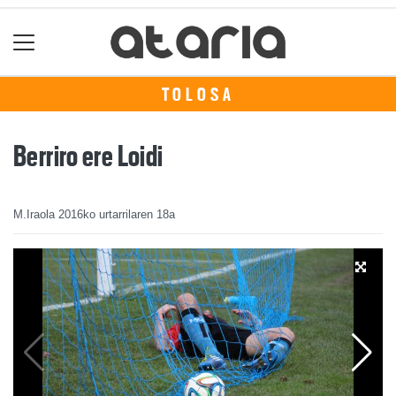
TOLOSA
Berriro ere Loidi
M.Iraola
2016ko urtarrilaren 18a