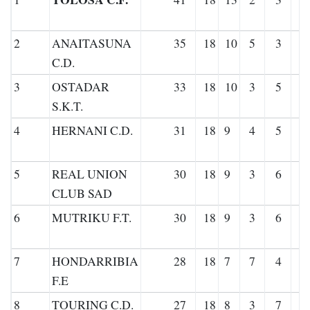
2
ANAITASUNA
35
18
10
5
3
C.D.
3
OSTADAR
33
18
10
3
5
S.K.T.
4
HERNANI C.D.
31
18
9
4
5
5
REAL UNION
30
18
9
3
6
CLUB SAD
6
MUTRIKU F.T.
30
18
9
3
6
7
HONDARRIBIA
28
18
7
7
4
F.E
8
TOURING C.D.
27
18
8
3
7