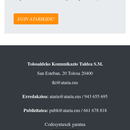
EGIN ATARIKIDE!
Tolosaldeko Komunikazio Taldea S.M.
San Esteban, 20 Tolosa 20400
tkt@ataria.eus
Erredakzioa:
ataria@ataria.eus
/ 943 655 695
Publizitatea:
publi@ataria.eus
/ 661 678 818
Codesyntaxek garatua