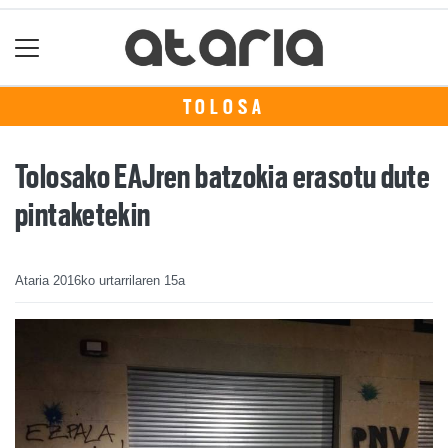
TOLOSA
Tolosako EAJren batzokia erasotu dute
pintaketekin
Ataria
2016ko urtarrilaren 15a