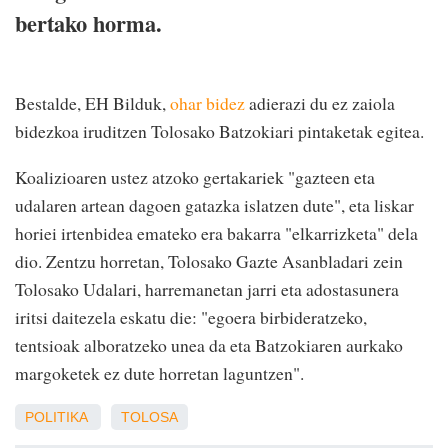
bertako horma.
Bestalde, EH Bilduk,
ohar bidez
adierazi du ez zaiola
bidezkoa iruditzen Tolosako Batzokiari pintaketak egitea.
Koalizioaren ustez atzoko gertakariek "gazteen eta
udalaren artean dagoen gatazka islatzen dute", eta liskar
horiei irtenbidea emateko era bakarra "elkarrizketa" dela
dio. Zentzu horretan, Tolosako Gazte Asanbladari zein
Tolosako Udalari, harremanetan jarri eta adostasunera
iritsi daitezela eskatu die: "egoera birbideratzeko,
tentsioak alboratzeko unea da eta Batzokiaren aurkako
margoketek ez dute horretan laguntzen".
POLITIKA
TOLOSA