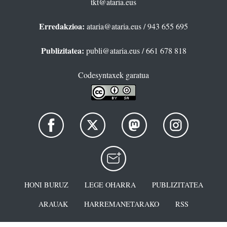
tkt@ataria.eus
Erredakzioa:
ataria@ataria.eus
/ 943 655 695
Publizitatea:
publi@ataria.eus
/ 661 678 818
Codesyntaxek garatua
HONI BURUZ
LEGE OHARRA
PUBLIZITATEA
ARAUAK
HARREMANETARAKO
RSS