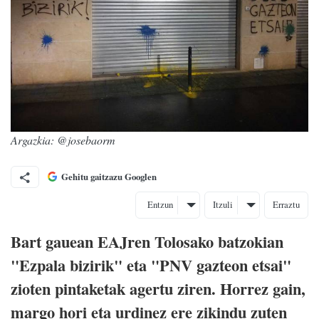
Argazkia: @josebaorm
Gehitu gaitzazu Googlen
Entzun
Itzuli
Erraztu
Bart gauean EAJren Tolosako batzokian
"Ezpala bizirik" eta "PNV gazteon etsai"
zioten pintaketak agertu ziren. Horrez gain,
margo hori eta urdinez ere zikindu zuten