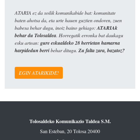
ATARIA ez da soilik komunikabide bat: komunitate
baten ahotsa da, eta urte hauen guztien ondoren, zuen
babesa behar dugu, inoiz baino gehiago:
ATARIAk
behar du Tolosaldea
. Horregatik erronka bat daukagu
esku artean:
gure eskualdeko 28 herrietan hamarna
harpidedun berri
behar ditugu.
Zu falta zara, bazatoz?
EGIN ATARIKIDE!
Tolosaldeko Komunikazio Taldea S.M.
San Esteban, 20 Tolosa 20400