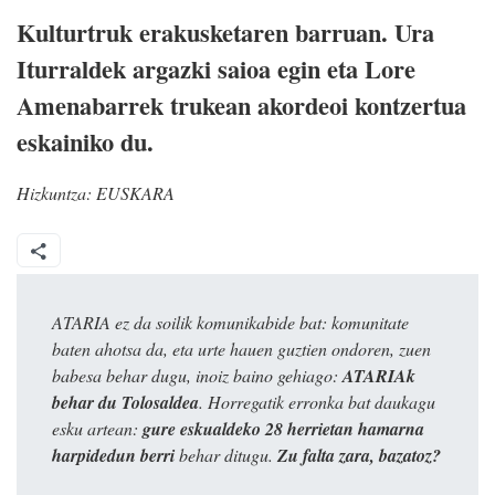
Kulturtruk erakusketaren barruan. Ura
Iturraldek argazki saioa egin eta Lore
Amenabarrek trukean akordeoi kontzertua
eskainiko du.
Hizkuntza:
EUSKARA
ATARIA ez da soilik komunikabide bat: komunitate
baten ahotsa da, eta urte hauen guztien ondoren, zuen
babesa behar dugu, inoiz baino gehiago:
ATARIAk
behar du Tolosaldea
. Horregatik erronka bat daukagu
esku artean:
gure eskualdeko 28 herrietan hamarna
harpidedun berri
behar ditugu.
Zu falta zara, bazatoz?