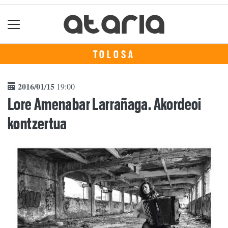
TOLOSA
2016/01/15
19:00
Lore Amenabar Larrañaga. Akordeoi
kontzertua