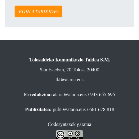
EGIN ATARIKIDE!
Tolosaldeko Komunikazio Taldea S.M.
San Esteban, 20 Tolosa 20400
tkt@ataria.eus
Erredakzioa:
ataria@ataria.eus
/ 943 655 695
Publizitatea:
publi@ataria.eus
/ 661 678 818
Codesyntaxek garatua