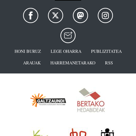
HONI BURUZ
LEGE OHARRA
PUBLIZITATEA
ARAUAK
HARREMANETARAKO
RSS