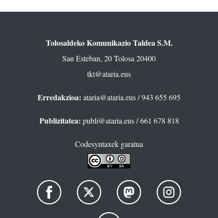
Tolosaldeko Komunikazio Taldea S.M.
San Esteban, 20 Tolosa 20400
tkt@ataria.eus
Erredakzioa:
ataria@ataria.eus
/ 943 655 695
Publizitatea:
publi@ataria.eus
/ 661 678 818
Codesyntaxek garatua