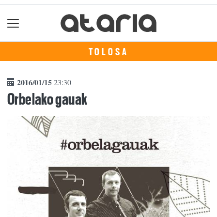
TOLOSA
2016/01/15
23:30
Orbelako gauak