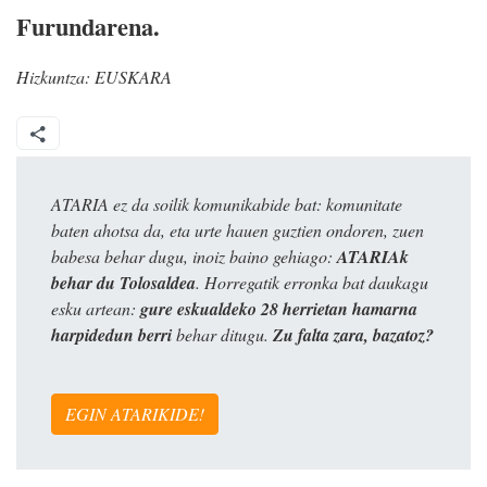
Furundarena.
Hizkuntza:
EUSKARA
ATARIA ez da soilik komunikabide bat: komunitate
baten ahotsa da, eta urte hauen guztien ondoren, zuen
babesa behar dugu, inoiz baino gehiago:
ATARIAk
behar du Tolosaldea
. Horregatik erronka bat daukagu
esku artean:
gure eskualdeko 28 herrietan hamarna
harpidedun berri
behar ditugu.
Zu falta zara, bazatoz?
EGIN ATARIKIDE!