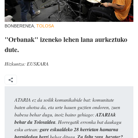
BONBERENEA,
TOLOSA
"Orbanak" izeneko lehen lana aurkeztuko
dute.
Hizkuntza:
EUSKARA
ATARIA ez da soilik komunikabide bat: komunitate
baten ahotsa da, eta urte hauen guztien ondoren, zuen
babesa behar dugu, inoiz baino gehiago:
ATARIAk
behar du Tolosaldea
. Horregatik erronka bat daukagu
esku artean:
gure eskualdeko 28 herrietan hamarna
harpidedun berri
behar ditugu.
Zu falta zara, bazatoz?