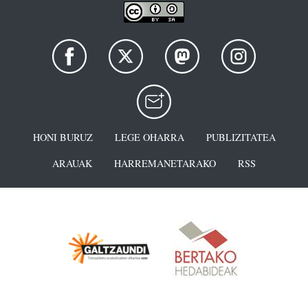
HONI BURUZ
LEGE OHARRA
PUBLIZITATEA
ARAUAK
HARREMANETARAKO
RSS