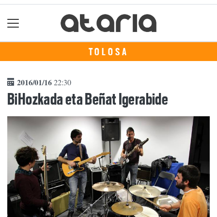
TOLOSA
2016/01/16
22:30
BiHozkada eta Beñat Igerabide