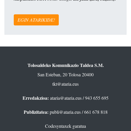
EGIN ATARIKIDE!
Tolosaldeko Komunikazio Taldea S.M.
San Esteban, 20 Tolosa 20400
tkt@ataria.eus
Erredakzioa:
ataria@ataria.eus
/ 943 655 695
Publizitatea:
publi@ataria.eus
/ 661 678 818
Codesyntaxek garatua