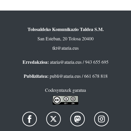
Tolosaldeko Komunikazio Taldea S.M.
San Esteban, 20 Tolosa 20400
tkt@ataria.eus
Erredakzioa:
ataria@ataria.eus
/ 943 655 695
Publizitatea:
publi@ataria.eus
/ 661 678 818
Codesyntaxek garatua