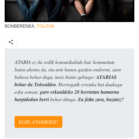
BONBERENEA,
TOLOSA
ATARIA ez da soilik komunikabide bat: komunitate
baten ahotsa da, eta urte hauen guztien ondoren, zuen
babesa behar dugu, inoiz baino gehiago:
ATARIAk
behar du Tolosaldea
. Horregatik erronka bat daukagu
esku artean:
gure eskualdeko 28 herrietan hamarna
harpidedun berri
behar ditugu.
Zu falta zara, bazatoz?
EGIN ATARIKIDE!