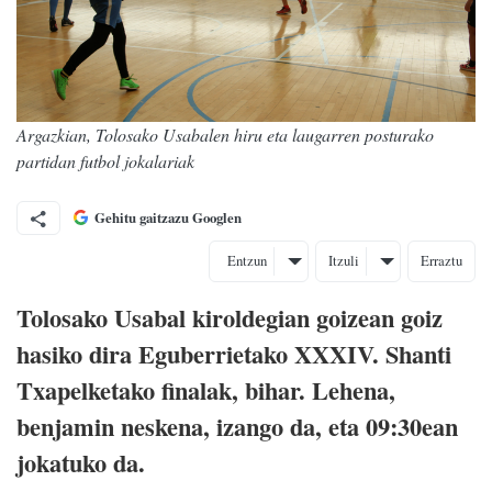
Argazkian, Tolosako Usabalen hiru eta laugarren posturako
partidan futbol jokalariak
Gehitu gaitzazu Googlen
Entzun
Itzuli
Erraztu
Tolosako Usabal kiroldegian goizean goiz
hasiko dira Eguberrietako XXXIV. Shanti
Txapelketako finalak, bihar. Lehena,
benjamin neskena, izango da, eta 09:30ean
jokatuko da.