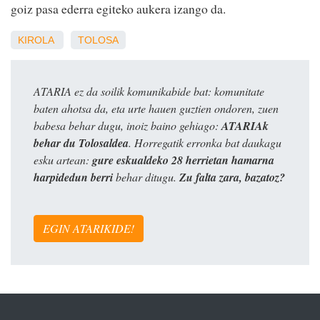
goiz pasa ederra egiteko aukera izango da.
KIROLA
TOLOSA
ATARIA ez da soilik komunikabide bat: komunitate
baten ahotsa da, eta urte hauen guztien ondoren, zuen
babesa behar dugu, inoiz baino gehiago:
ATARIAk
behar du Tolosaldea
. Horregatik erronka bat daukagu
esku artean:
gure eskualdeko 28 herrietan hamarna
harpidedun berri
behar ditugu.
Zu falta zara, bazatoz?
EGIN ATARIKIDE!