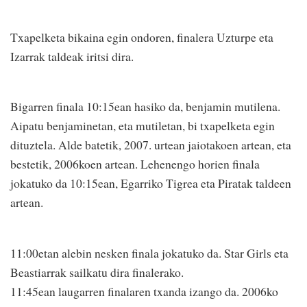
Txapelketa bikaina egin ondoren, finalera Uzturpe eta
Izarrak taldeak iritsi dira.
Bigarren finala 10:15ean hasiko da, benjamin mutilena.
Aipatu benjaminetan, eta mutiletan, bi txapelketa egin
dituztela. Alde batetik, 2007. urtean jaiotakoen artean, eta
bestetik, 2006koen artean. Lehenengo horien finala
jokatuko da 10:15ean, Egarriko Tigrea eta Piratak taldeen
artean.
11:00etan alebin nesken finala jokatuko da. Star Girls eta
Beastiarrak sailkatu dira finalerako.
11:45ean laugarren finalaren txanda izango da. 2006ko