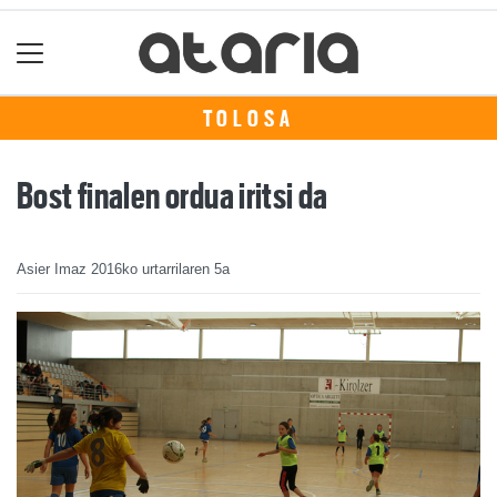
TOLOSA
Bost finalen ordua iritsi da
Asier Imaz
2016ko urtarrilaren 5a