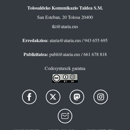
Tolosaldeko Komunikazio Taldea S.M.
San Esteban, 20 Tolosa 20400
tkt@ataria.eus
Erredakzioa:
ataria@ataria.eus
/ 943 655 695
Publizitatea:
publi@ataria.eus
/ 661 678 818
Codesyntaxek garatua