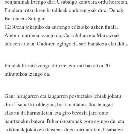
benjaminak irtengo dira Usabalgo kantxara ordu horretan.
Finalera iritsi diren bi taldeak ondorengoak dira: Denak
Bat eta eta Sutagar.
12:30ean jokatuko da aurtengo edizioko azken finala.
Alebin mutilena izango da, Casa Julian eta Marrazoak
taldeen artean. Ondoren egingo da sari banaketa ekitaldia.
Finalak bi zati izango dituzte, eta zati bakoitza 20
minutukoa izango da.
Gaur hirugarren eta laugarren postuetako lehiak jokatu
dira Usabal kiroldegian, bost mailatan. Ikusle ugari
elkartu da harmailetan, eta giro berezia jarri dute
haurtxoekin batera. Bihar ikusminak gora egingo du, eta
txikienak jokatzen ikusteak duen xarmarekin, Usabalen