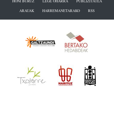
HONI BURUZ
LEGE OHARRA
PUBLIZITATEA
ARAUAK
HARREMANETARAKO
RSS