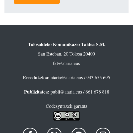
Tolosaldeko Komunikazio Taldea S.M.
San Esteban, 20 Tolosa 20400
tkt@ataria.eus
Erredakzioa:
ataria@ataria.eus
/ 943 655 695
Publizitatea:
publi@ataria.eus
/ 661 678 818
Codesyntaxek garatua