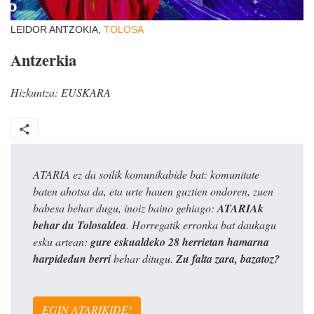
LEIDOR ANTZOKIA,
TOLOSA
Antzerkia
Hizkuntza:
EUSKARA
ATARIA ez da soilik komunikabide bat: komunitate
baten ahotsa da, eta urte hauen guztien ondoren, zuen
babesa behar dugu, inoiz baino gehiago:
ATARIAk
behar du Tolosaldea
. Horregatik erronka bat daukagu
esku artean:
gure eskualdeko 28 herrietan hamarna
harpidedun berri
behar ditugu.
Zu falta zara, bazatoz?
EGIN ATARIKIDE!