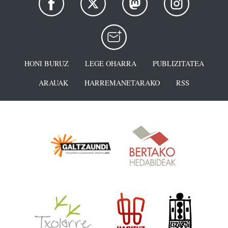
HONI BURUZ
LEGE OHARRA
PUBLIZITATEA
ARAUAK
HARREMANETARAKO
RSS