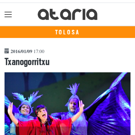
TOLOSA
2016/01/09
17:00
Txanogorritxu