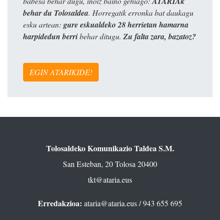
babesa behar dugu, inoiz baino gehiago:
ATARIAk
behar du Tolosaldea
. Horregatik erronka bat daukagu
esku artean:
gure eskualdeko 28 herrietan hamarna
harpidedun berri
behar ditugu.
Zu falta zara, bazatoz?
EGIN ATARIKIDE!
Tolosaldeko Komunikazio Taldea S.M.
San Esteban, 20 Tolosa 20400
tkt@ataria.eus
Erredakzioa:
ataria@ataria.eus
/ 943 655 695