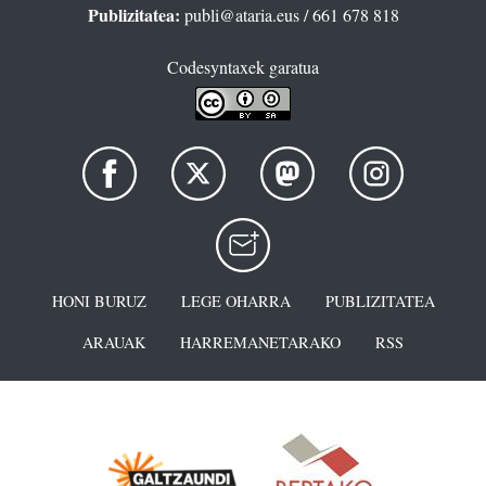
Publizitatea:
publi@ataria.eus
/ 661 678 818
Codesyntaxek garatua
HONI BURUZ
LEGE OHARRA
PUBLIZITATEA
ARAUAK
HARREMANETARAKO
RSS