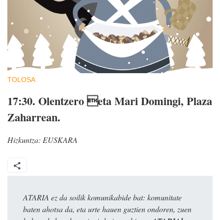
TOLOSA
17:30.
Olentzero eta Mari Domingi, Plaza
Zaharrean.
Hizkuntza:
EUSKARA
ATARIA ez da soilik komunikabide bat: komunitate
baten ahotsa da, eta urte hauen guztien ondoren, zuen