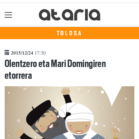
TOLOSA
2015/12/24
17:30
Olentzero eta Mari Domingiren
etorrera