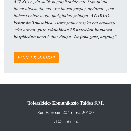
ATARIA ez da soilik komunikabide bat: komunitate
baten ahotsa da, eta urte hauen guztien ondoren, zuen
babesa behar dugu, inoiz baino gehiago:
ATARIAk
behar du Tolosaldea
. Horregatik erronka bat daukagu
esku artean:
gure eskualdeko 28 herrietan hamarna
harpidedun berri
behar ditugu.
Zu falta zara, bazatoz?
EGIN ATARIKIDE!
Tolosaldeko Komunikazio Taldea S.M.
San Esteban, 20 Tolosa 20400
tkt@ataria.eus