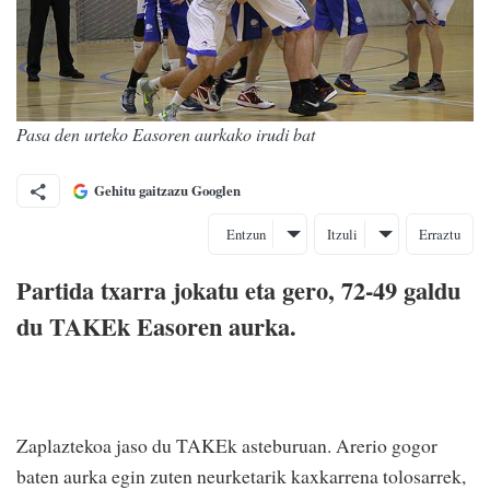
Pasa den urteko Easoren aurkako irudi bat
Gehitu gaitzazu Googlen
Entzun
Itzuli
Erraztu
Partida txarra jokatu eta gero, 72-49 galdu
du TAKEk Easoren aurka.
Zaplaztekoa jaso du TAKEk asteburuan. Arerio gogor
baten aurka egin zuten neurketarik kaxkarrena tolosarrek,