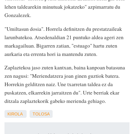
lehen taldearekin minutuak jokatzeko" azpimarratu du
Gonzalezek.
"Umiltasun dosia". Horrela definitzen du prestatzaileak
larunbatekoa. Atsedenaldian 21 puntuko aldea ageri zen
markagailuan. Bigarren zatian, "estuago" hartu zuten
aurkaria eta errenta hori ia mantendu zuten.
Zaplaztekoa jaso zuten kantxan, baina kanpoan batasuna
zen nagusi: "Meriendatzera joan ginen guztiok batera.
Horrekin gelditzen naiz. Une txarretan taldea ez da
puskatzen, elkarrekin jarraitzen du". Urte berriak ekar
ditzala zaplaztekorik gabeko merienda gehiago.
KIROLA
TOLOSA