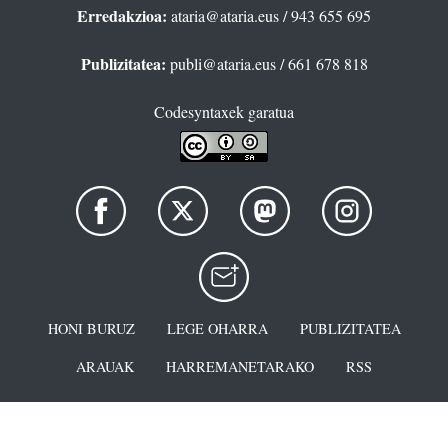
Erredakzioa:
ataria@ataria.eus
/ 943 655 695
Publizitatea:
publi@ataria.eus
/ 661 678 818
Codesyntaxek garatua
HONI BURUZ
LEGE OHARRA
PUBLIZITATEA
ARAUAK
HARREMANETARAKO
RSS