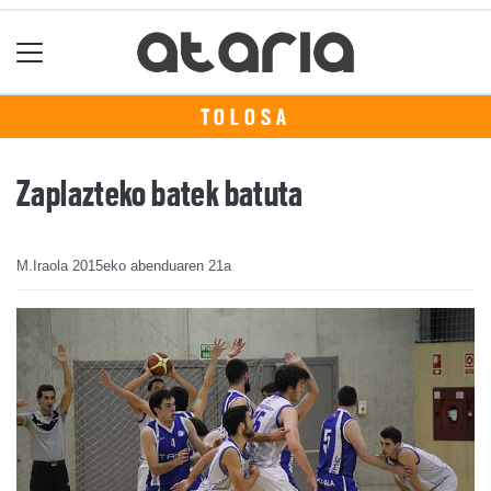
TOLOSA
Zaplazteko batek batuta
M.Iraola
2015eko abenduaren 21a