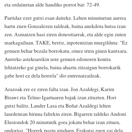
eta ordainetan alde handiko porrot bat: 72-49.
Partidaz ezer gutxi esan daiteke. Lehen minutuetan aurrea
hartu zuen Gonzalezen taldeak, baina anekdota hutsa izan
zen. Asmatzen hasi ziren donostiarrak, eta alde egin zuten
markagailuan. TAKE, berriz, inpotentzian murgilduta: "Ez
genuen behar bezala borrokatu, oinez irten ginen kantxara.
Aurreko astekoarekin uste genuen edonoren kontra
lehiatzeko gai ginela, baina ahaztu zitzaigun borrokarik
gabe hori ez dela horrela" dio entrenatzaileak.
Arazoak ere ez ziren falta izan. Jon Azaldegi, Karim
Birawi eta Telmo Igartuaren bajak izan zituzten. Hori
gutxi balitz, Lander Lasa eta Beñat Azaldegi lehen
laurdenean hiruna faltekin ziren. Bigarren taldeko Andoni
Elustondok 20 minututik gora jokatu behar izan zituen,
ondorioz. "Horrek poztu ninduen. Erakutsi zuen gai dela