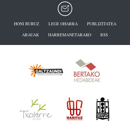
HONI BURUZ
LEGE OHARRA
PUBLIZITATEA
ARAUAK
HARREMANETARAKO
RSS