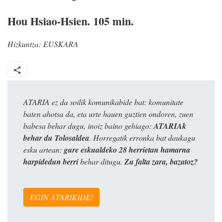
Hou Hsiao-Hsien. 105 min.
Hizkuntza:
EUSKARA
ATARIA ez da soilik komunikabide bat: komunitate
baten ahotsa da, eta urte hauen guztien ondoren, zuen
babesa behar dugu, inoiz baino gehiago:
ATARIAk
behar du Tolosaldea
. Horregatik erronka bat daukagu
esku artean:
gure eskualdeko 28 herrietan hamarna
harpidedun berri
behar ditugu.
Zu falta zara, bazatoz?
EGIN ATARIKIDE!