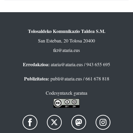
Tolosaldeko Komunikazio Taldea S.M.
San Esteban, 20 Tolosa 20400
tkt@ataria.eus
Erredakzioa:
ataria@ataria.eus
/ 943 655 695
Publizitatea:
publi@ataria.eus
/ 661 678 818
Codesyntaxek garatua