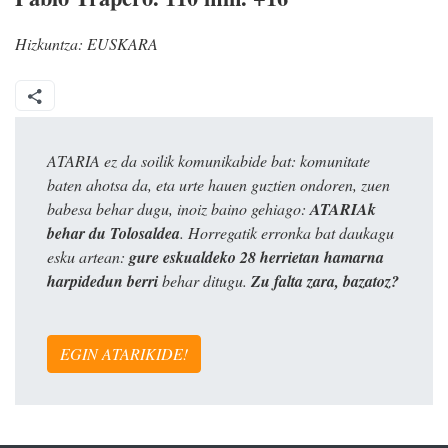
Hizkuntza:
EUSKARA
ATARIA ez da soilik komunikabide bat: komunitate
baten ahotsa da, eta urte hauen guztien ondoren, zuen
babesa behar dugu, inoiz baino gehiago:
ATARIAk
behar du Tolosaldea
. Horregatik erronka bat daukagu
esku artean:
gure eskualdeko 28 herrietan hamarna
harpidedun berri
behar ditugu.
Zu falta zara, bazatoz?
EGIN ATARIKIDE!