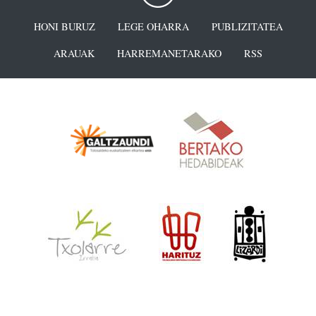
HONI BURUZ
LEGE OHARRA
PUBLIZITATEA
ARAUAK
HARREMANETARAKO
RSS