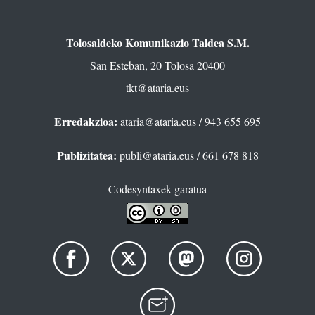
Tolosaldeko Komunikazio Taldea S.M.
San Esteban, 20 Tolosa 20400
tkt@ataria.eus
Erredakzioa:
ataria@ataria.eus
/ 943 655 695
Publizitatea:
publi@ataria.eus
/ 661 678 818
Codesyntaxek garatua