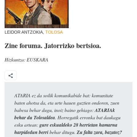
LEIDOR ANTZOKIA,
TOLOSA
Zine foruma. Jatorrizko bertsioa.
Hizkuntza:
EUSKARA
ATARIA ez da soilik komunikabide bat: komunitate
baten ahotsa da, eta urte hauen guztien ondoren, zuen
babesa behar dugu, inoiz baino gehiago:
ATARIAk
behar du Tolosaldea
. Horregatik erronka bat daukagu
esku artean:
gure eskualdeko 28 herrietan hamarna
harpidedun berri
behar ditugu.
Zu falta zara, bazatoz?