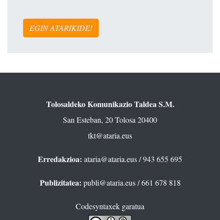
EGIN ATARIKIDE!
Tolosaldeko Komunikazio Taldea S.M.
San Esteban, 20 Tolosa 20400
tkt@ataria.eus
Erredakzioa:
ataria@ataria.eus
/ 943 655 695
Publizitatea:
publi@ataria.eus
/ 661 678 818
Codesyntaxek garatua