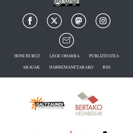
HONI BURUZ
LEGE OHARRA
PUBLIZITATEA
ARAUAK
HARREMANETARAKO
RSS