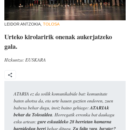
LEIDOR ANTZOKIA,
TOLOSA
Urteko kirolaririk onenak aukerjatzeko
gala.
Hizkuntza:
EUSKARA
ATARIA ez da soilik komunikabide bat: komunitate
baten ahotsa da, eta urte hauen guztien ondoren, zuen
babesa behar dugu, inoiz baino gehiago:
ATARIAk
behar du Tolosaldea
. Horregatik erronka bat daukagu
esku artean:
gure eskualdeko 28 herrietan hamarna
harpidedun berri
behar ditugu.
Zu falta zara, bazatoz?