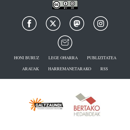
HONI BURUZ
LEGE OHARRA
PUBLIZITATEA
ARAUAK
HARREMANETARAKO
RSS