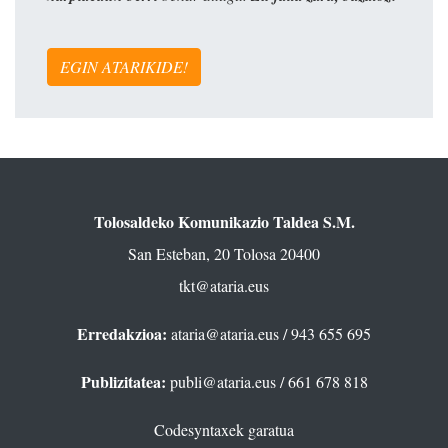
EGIN ATARIKIDE!
Tolosaldeko Komunikazio Taldea S.M.
San Esteban, 20 Tolosa 20400
tkt@ataria.eus
Erredakzioa:
ataria@ataria.eus
/ 943 655 695
Publizitatea:
publi@ataria.eus
/ 661 678 818
Codesyntaxek garatua