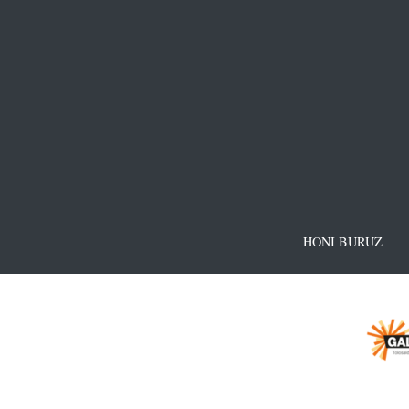
HONI BURUZ