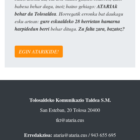
babesa behar dugu, inoiz baino gehiago:
ATARIAk
behar du Tolosaldea
. Horregatik erronka bat daukagu
esku artean:
gure eskualdeko 28 herrietan hamarna
harpidedun berri
behar ditugu.
Zu falta zara, bazatoz?
EGIN ATARIKIDE!
Tolosaldeko Komunikazio Taldea S.M.
San Esteban, 20 Tolosa 20400
tkt@ataria.eus
Erredakzioa:
ataria@ataria.eus
/ 943 655 695