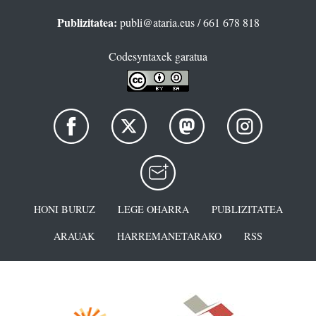
Publizitatea:
publi@ataria.eus
/ 661 678 818
Codesyntaxek garatua
HONI BURUZ
LEGE OHARRA
PUBLIZITATEA
ARAUAK
HARREMANETARAKO
RSS