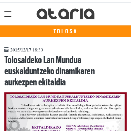
TOLOSA
2015/12/17
18:30
Tolosaldeko Lan Mundua
euskalduntzeko dinamikaren
aurkezpen ekitaldia