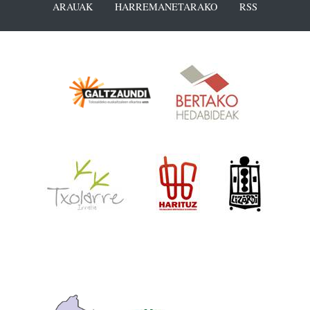
ARAUAK
HARREMANETARAKO
RSS